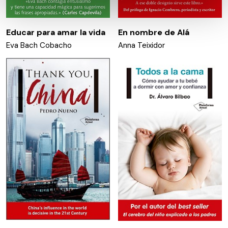
datos personales y establezca sus preferencias en la
sección de datos
. Puede cambiar o retirar su
consentimiento en cualquier momento en la Declaración
Educar para amar la vida
En nombre de Alá
de cookies.
Eva Bach Cobacho
Anna Teixidor
Las cookies de este sitio web se usan para personalizar
el contenido y los anuncios, ofrecer funciones de redes
sociales y analizar el tráfico. Además, compartimos
información sobre el uso que haga del sitio web con
nuestros partners de redes sociales, publicidad y análisis
web, quienes pueden combinarla con otra información
que les haya proporcionado o que hayan recopilado a
partir del uso que haya hecho de sus servicios.