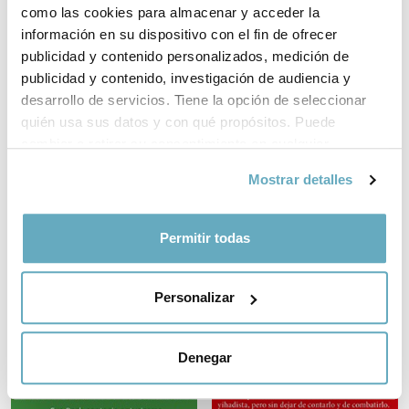
como las cookies para almacenar y acceder la
información en su dispositivo con el fin de ofrecer
publicidad y contenido personalizados, medición de
publicidad y contenido, investigación de audiencia y
La próxima frontera
desarrollo de servicios. Tiene la opción de seleccionar
Somos naturaleza
Albert Figueras
quién usa sus datos y con qué propósitos. Puede
Katia Hueso
cambiar o retirar su consentimiento en cualquier
momento desde la Declaración de cookies o clicando en
Mostrar detalles
el Menú de consentimiento.
Si lo permite, también quisiéramos:
Permitir todas
Recopilar información sobre su ubicación
geográfica que puede tener una precisión de varios
Personalizar
metros
Identificar su dispositivo analizándolo activamente
para buscar características específicas (huellas
Denegar
digitales)
Obtenga más información sobre cómo se procesan sus