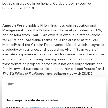
Los seis pilares de la resiliencia. Colabora con Executive
Education en ESADE.
Agustín Peralt
holds a PhD in Business Administration and
Management from the Polytechnic University of Valencia (UPV)
and an MBA from ESADE. An expert in executive effectiveness
for CEOs and leadership teams, he is the creator of the FASE
Method® and the Circular Effectiveness Model, which integrates
productivity, resilience, and leadership. After fifteen years of
executive experience, he redirected his career toward executive
education and mentoring, leading more than one hundred
transformation projects across multinational corporations and
family-owned businesses. He is the author of Lead Yourself and
, and collaborates with ESADE
The Six Pillars of Resilience
Executive Education.
Uso responsable de sus datos
Enlaces de interés
Nosotros y
nuestros 1022 socios
procesamos sus