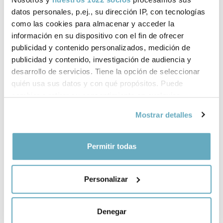
datos personales, p.ej., su dirección IP, con tecnologías
Agustín Peralt, experto en efectividad: "Si volviese a
como las cookies para almacenar y acceder la
nacer, sería nórdico, que en España estamos supliendo
información en su dispositivo con el fin de ofrecer
la falta de productividad con más horas de trabajo" -
publicidad y contenido personalizados, medición de
Men´s Health
publicidad y contenido, investigación de audiencia y
desarrollo de servicios. Tiene la opción de seleccionar
quién usa sus datos y con qué propósitos. Puede
Libros de Agustín Peralt
cambiar o retirar su consentimiento en cualquier
momento desde la Declaración de cookies o clicando en
publicados por Plataforma Editorial
Mostrar detalles
el Menú de consentimiento.
Si lo permite, también quisiéramos:
Permitir todas
Recopilar información sobre su ubicación
geográfica que puede tener una precisión de varios
Personalizar
metros
Identificar su dispositivo analizándolo activamente
‹
›
para buscar características específicas (huellas
Denegar
digitales)