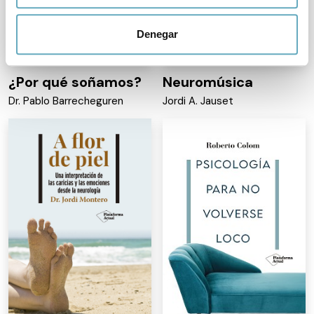
Identificar su dispositivo analizándolo activamente
para buscar características específicas (huellas
Denegar
digitales)
Obtenga más información sobre cómo se procesan sus
datos personales y establezca sus preferencias en la
¿Por qué soñamos?
Neuromúsica
sección de datos
. Puede cambiar o retirar su
Dr. Pablo Barrecheguren
Jordi A. Jauset
consentimiento en cualquier momento en la Declaración
de cookies.
Las cookies de este sitio web se usan para personalizar
el contenido y los anuncios, ofrecer funciones de redes
sociales y analizar el tráfico. Además, compartimos
información sobre el uso que haga del sitio web con
nuestros partners de redes sociales, publicidad y análisis
web, quienes pueden combinarla con otra información
que les haya proporcionado o que hayan recopilado a
partir del uso que haya hecho de sus servicios.