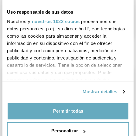
Uso responsable de sus datos
Nosotros y
nuestros 1022 socios
procesamos sus
datos personales, p.ej., su dirección IP, con tecnologías
como las cookies para almacenar y acceder la
¿Qué le cuento a mi
Cerebro, amor y
información en su dispositivo con el fin de ofrecer
psicólogo?
duelo
publicidad y contenido personalizados, medición de
publicidad y contenido, investigación de audiencia y
Rafael San Román
Dr. Javier Cudeiro
desarrollo de servicios. Tiene la opción de seleccionar
quién usa sus datos y con qué propósitos. Puede
cambiar o retirar su consentimiento en cualquier
momento desde la Declaración de cookies o clicando en
Mostrar detalles
el Menú de consentimiento.
Si lo permite, también quisiéramos:
Permitir todas
Recopilar información sobre su ubicación
geográfica que puede tener una precisión de varios
Personalizar
metros