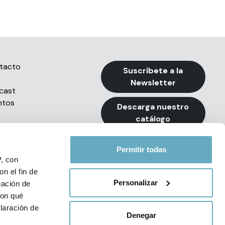
tacto
Suscríbete a la
Newsletter
cast
ntos
Descarga nuestro
catálogo
Permitir todas
P, con
n el fin de
Personalizar
gación de
con qué
e Privacidad de Redes Sociales
laración de
Denegar
34 93 494 79 99