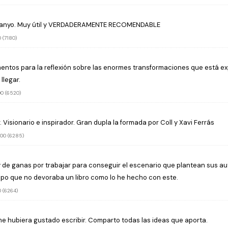
imo anyo. Muy útil y VERDADERAMENTE RECOMENDABLE
 (7180)
mentos para la reflexión sobre las enormes transformaciones que está 
llegar.
0 (6520)
r. Visionario e inspirador. Gran dupla la formada por Coll y Xavi Ferrás
00 (6285)
 y de ganas por trabajar para conseguir el escenario que plantean sus aut
mpo que no devoraba un libro como lo he hecho con este.
 (6264)
 me hubiera gustado escribir. Comparto todas las ideas que aporta.