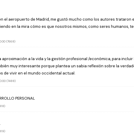
o en el aeropuerto de Madrid, me gustó mucho como los autores trataro
niendo en la mira cómo es que nosotros mismos, como seres humanos, t
:00 (7668)
aproximación a la vida y la gestión profesional /económica, para incluir l
bién muy interesante porque plantea un sabia reflexión sobre la verdade
s de vivir en el mundo occidental actual.
:00 (7488)
SARROLLO PERSONAL
418)
.
419)