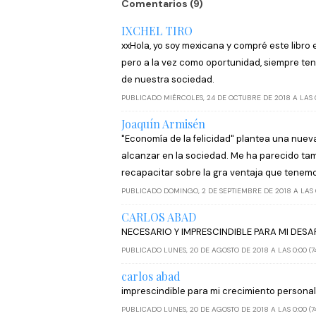
Comentarios (9)
IXCHEL TIRO
xxHola, yo soy mexicana y compré este libr
pero a la vez como oportunidad, siempre te
de nuestra sociedad.
PUBLICADO MIÉRCOLES, 24 DE OCTUBRE DE 2018 A LAS 0
Joaquín Armisén
"Economía de la felicidad" plantea una nueva 
alcanzar en la sociedad. Me ha parecido tam
recapacitar sobre la gra ventaja que tenemo
PUBLICADO DOMINGO, 2 DE SEPTIEMBRE DE 2018 A LAS 0
CARLOS ABAD
NECESARIO Y IMPRESCINDIBLE PARA MI DE
PUBLICADO LUNES, 20 DE AGOSTO DE 2018 A LAS 0:00 (7
carlos abad
imprescindible para mi crecimiento personal
PUBLICADO LUNES, 20 DE AGOSTO DE 2018 A LAS 0:00 (7