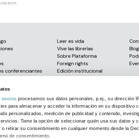
:00 (6137)
ogo
Leer es vida
Con
ciones
Vive las librerías
Blog
s
Sobre Plataforma
Pod
es
Foreign rights
Eve
es conferenciantes
Edición institucional
Envío de manuscritos
Distribución eBooks
datos
Confían en nosotros
 socios
procesamos sus datos personales, p.ej., su dirección I
Premios literarios
es para almacenar y acceder la información en su dispositivo co
nido personalizados, medición de publicidad y contenido, investi
servicios. Tiene la opción de seleccionar quién usa sus datos y 
al
Política de privacidad
Condiciones generales
Política d
 o retirar su consentimiento en cualquier momento desde la Dec
Menú de consentimiento.
orial 2026 C/ Muntaner, 269, entlo. 1ª - 08021 Barcelona (Spain)
+