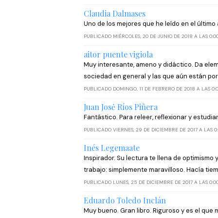
Claudia Dalmases
Uno de los mejores que he leído en el últ
PUBLICADO MIÉRCOLES, 20 DE JUNIO DE 2018 A LAS 0:00
aitor puente vigiola
Muy interesante, ameno y didáctico. Da ele
sociedad en general y las que aún están por 
PUBLICADO DOMINGO, 11 DE FEBRERO DE 2018 A LAS 0:0
Juan Josė Ríos Piñera
Fantástico. Para releer, reflexionar y estudia
PUBLICADO VIERNES, 29 DE DICIEMBRE DE 2017 A LAS 0:
Inés Legemaate
Inspirador. Su lectura te llena de optimismo
trabajo: simplemente maravilloso. Hacía tie
PUBLICADO LUNES, 25 DE DICIEMBRE DE 2017 A LAS 0:00
Eduardo Toledo Inclán
Muy bueno. Gran libro. Riguroso y es el que