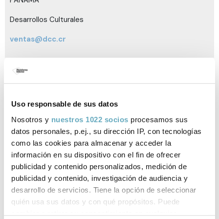
Desarrollos Culturales
ventas@dcc.cr
ECUADOR
Mr. Books
Uso responsable de sus datos
mcalle@mrbooks.com
Nosotros y
nuestros 1022 socios
procesamos sus
datos personales, p.ej., su dirección IP, con tecnologías
GUATEMALA
como las cookies para almacenar y acceder la
información en su dispositivo con el fin de ofrecer
VISHNU
publicidad y contenido personalizados, medición de
publicidad y contenido, investigación de audiencia y
luis@vishnulibros.com
desarrollo de servicios. Tiene la opción de seleccionar
quién usa sus datos y con qué propósitos. Puede
GUATEMALA
cambiar o retirar su consentimiento en cualquier