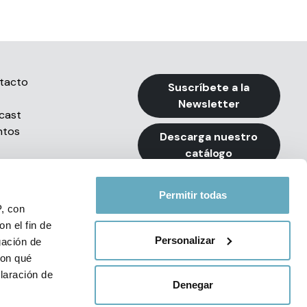
tacto
Suscríbete a la
Newsletter
cast
ntos
Descarga nuestro
catálogo
Permitir todas
P, con
n el fin de
Personalizar
gación de
con qué
e Privacidad de Redes Sociales
laración de
Denegar
34 93 494 79 99