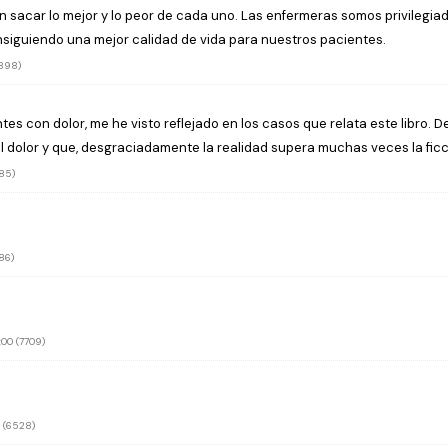
 sacar lo mejor y lo peor de cada uno. Las enfermeras somos privilegiad
consiguiendo una mejor calidad de vida para nuestros pacientes.
898)
tes con dolor, me he visto reflejado en los casos que relata este libro. 
dolor y que, desgraciadamente la realidad supera muchas veces la ficci
85)
86)
00 (7709)
 (6528)