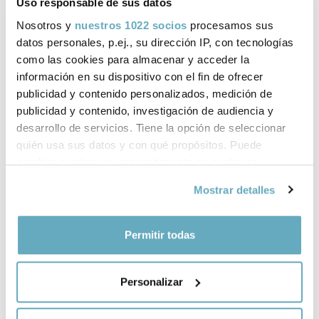
Uso responsable de sus datos
Nosotros y
nuestros 1022 socios
procesamos sus
datos personales, p.ej., su dirección IP, con tecnologías
como las cookies para almacenar y acceder la
información en su dispositivo con el fin de ofrecer
publicidad y contenido personalizados, medición de
Tu futuro
publicidad y contenido, investigación de audiencia y
Ramón y Cajal. Un Nobel
desarrollo de servicios. Tiene la opción de seleccionar
Rita Levi-Montalcini
de antología
quién usa sus datos y con qué propósitos. Puede
Santiago Ramón y Cajal
cambiar o retirar su consentimiento en cualquier
momento desde la Declaración de cookies o clicando en
Mostrar detalles
el Menú de consentimiento.
Si lo permite, también quisiéramos:
Permitir todas
Recopilar información sobre su ubicación
geográfica que puede tener una precisión de varios
Personalizar
metros
Identificar su dispositivo analizándolo activamente
para buscar características específicas (huellas