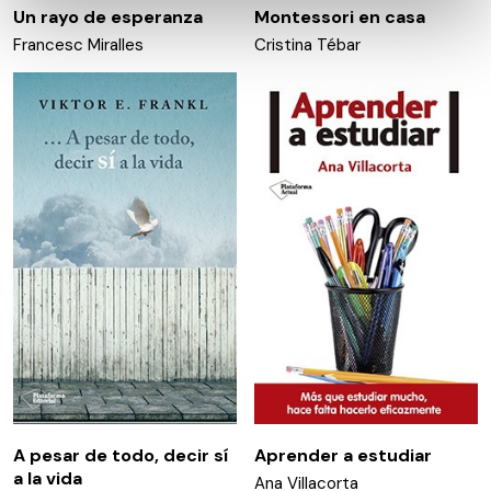
datos personales y establezca sus preferencias en la
Un rayo de esperanza
Montessori en casa
sección de datos
. Puede cambiar o retirar su
Francesc Miralles
Cristina Tébar
consentimiento en cualquier momento en la Declaración
de cookies.
Las cookies de este sitio web se usan para personalizar
el contenido y los anuncios, ofrecer funciones de redes
sociales y analizar el tráfico. Además, compartimos
información sobre el uso que haga del sitio web con
nuestros partners de redes sociales, publicidad y análisis
web, quienes pueden combinarla con otra información
que les haya proporcionado o que hayan recopilado a
partir del uso que haya hecho de sus servicios.
A pesar de todo, decir sí
Aprender a estudiar
a la vida
Ana Villacorta