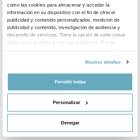
Un amor muy perro
como las cookies para almacenar y acceder la
información en su dispositivo con el fin de ofrecer
Gemma Correll
La salud, tu mejor
talento
publicidad y contenido personalizados, medición de
publicidad y contenido, investigación de audiencia y
Lourdes Tomás Rubio
desarrollo de servicios. Tiene la opción de seleccionar
quién usa sus datos y con qué propósitos. Puede
cambiar o retirar su consentimiento en cualquier
momento desde la Declaración de cookies o clicando en
Mostrar detalles
el Menú de consentimiento.
Si lo permite, también quisiéramos:
Permitir todas
Recopilar información sobre su ubicación
geográfica que puede tener una precisión de varios
Personalizar
metros
Identificar su dispositivo analizándolo activamente
para buscar características específicas (huellas
Denegar
digitales)
Obtenga más información sobre cómo se procesan sus