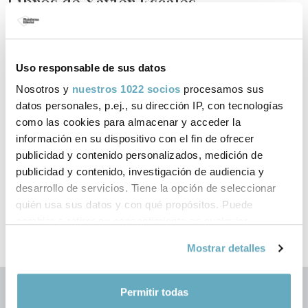
Libros de Xavier Escales
publicados por Plataforma Editorial
Uso responsable de sus datos
Nosotros y
nuestros 1022 socios
procesamos sus
datos personales, p.ej., su dirección IP, con tecnologías
como las cookies para almacenar y acceder la
información en su dispositivo con el fin de ofrecer
‹
›
publicidad y contenido personalizados, medición de
publicidad y contenido, investigación de audiencia y
desarrollo de servicios. Tiene la opción de seleccionar
quién usa sus datos y con qué propósitos. Puede
cambiar o retirar su consentimiento en cualquier
momento desde la Declaración de cookies o clicando en
Mostrar detalles
el Menú de consentimiento.
Si lo permite, también quisiéramos:
Permitir todas
Recopilar información sobre su ubicación