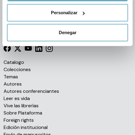
geográfica que puede tener una precisión de varios
Personalizar
metros
Identificar su dispositivo analizándolo activamente
para buscar características específicas (huellas
Denegar
Síguenos en las redes
digitales)
Obtenga más información sobre cómo se procesan sus
datos personales y establezca sus preferencias en la
sección de datos
. Puede cambiar o retirar su
Catalogo
consentimiento en cualquier momento en la Declaración
Colecciones
de cookies.
Temas
Autores
Las cookies de este sitio web se usan para personalizar
Autores conferenciantes
el contenido y los anuncios, ofrecer funciones de redes
Leer es vida
sociales y analizar el tráfico. Además, compartimos
Vive las librerías
información sobre el uso que haga del sitio web con
Sobre Plataforma
nuestros partners de redes sociales, publicidad y análisis
Foreign rights
web, quienes pueden combinarla con otra información
Edición institucional
que les haya proporcionado o que hayan recopilado a
Envío de manuscritos