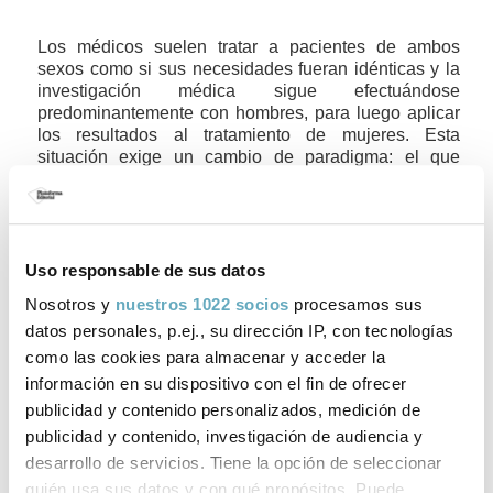
Los médicos suelen tratar a pacientes de ambos
sexos como si sus necesidades fueran idénticas y la
investigación médica sigue efectuándose
predominantemente con hombres, para luego aplicar
los resultados al tratamiento de mujeres. Esta
situación exige un cambio de paradigma: el que
propone
Medicina de género
.
Opciones de compra:
Uso responsable de sus datos
Nosotros y
nuestros 1022 socios
procesamos sus
Todos tus libros
datos personales, p.ej., su dirección IP, con tecnologías
como las cookies para almacenar y acceder la
Comprar ahora
información en su dispositivo con el fin de ofrecer
Gastos de envío gratis a España. Envío 3-4 días laborables para península y
publicidad y contenido personalizados, medición de
Baleares. Sujeto a disponibilidad.
publicidad y contenido, investigación de audiencia y
desarrollo de servicios. Tiene la opción de seleccionar
quién usa sus datos y con qué propósitos. Puede