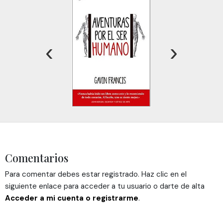
el contenido y los anuncios, ofrecer funciones de redes
sociales y analizar el tráfico. Además, compartimos
información sobre el uso que haga del sitio web con
nuestros partners de redes sociales, publicidad y análisis
‹
›
web, quienes pueden combinarla con otra información
que les haya proporcionado o que hayan recopilado a
partir del uso que haya hecho de sus servicios.
Comentarios
Para comentar debes estar registrado. Haz clic en el
siguiente enlace para acceder a tu usuario o darte de alta
Acceder a mi cuenta o registrarme
.