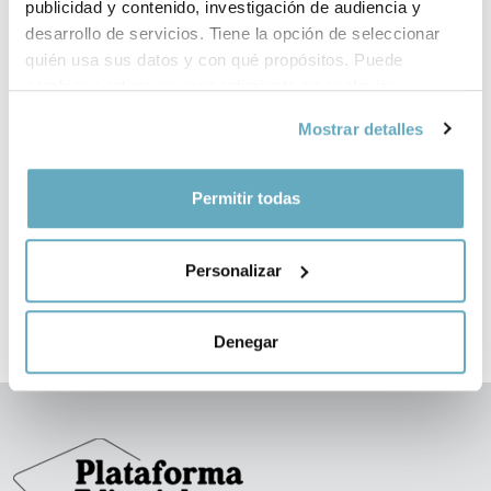
publicidad y contenido, investigación de audiencia y
desarrollo de servicios. Tiene la opción de seleccionar
quién usa sus datos y con qué propósitos. Puede
cambiar o retirar su consentimiento en cualquier
momento desde la Declaración de cookies o clicando en
Mostrar detalles
el Menú de consentimiento.
‹
›
Si lo permite, también quisiéramos:
Permitir todas
Recopilar información sobre su ubicación
geográfica que puede tener una precisión de varios
Personalizar
metros
Identificar su dispositivo analizándolo activamente
para buscar características específicas (huellas
Denegar
digitales)
Obtenga más información sobre cómo se procesan sus
datos personales y establezca sus preferencias en la
sección de datos
. Puede cambiar o retirar su
consentimiento en cualquier momento en la Declaración
de cookies.