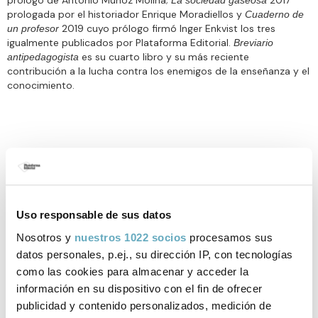
prologada por el historiador Enrique Moradiellos y
Cuaderno de
2019 cuyo prólogo firmó Inger Enkvist los tres
un profesor
igualmente publicados por Plataforma Editorial.
Breviario
es su cuarto libro y su más reciente
antipedagogista
contribución a la lucha contra los enemigos de la enseñanza y el
conocimiento.
Enlaces de interés
Uso responsable de sus datos
Nosotros y
nuestros 1022 socios
procesamos sus
Miseria del pedagogismo - El Español
datos personales, p.ej., su dirección IP, con tecnologías
como las cookies para almacenar y acceder la
Libros de Alberto Royo
información en su dispositivo con el fin de ofrecer
publicidad y contenido personalizados, medición de
publicados por Plataforma Editorial