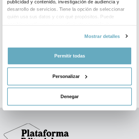
publicidad y contenido, investigación de audiencia y
desarrollo de servicios. Tiene la opción de seleccionar
quién usa sus datos y con qué propósitos. Puede
cambiar o retirar su consentimiento en cualquier
momento desde la Declaración de cookies o clicando en
Mostrar detalles
el Menú de consentimiento.
‹
›
Si lo permite, también quisiéramos:
Permitir todas
Recopilar información sobre su ubicación
geográfica que puede tener una precisión de varios
Personalizar
metros
Identificar su dispositivo analizándolo activamente
para buscar características específicas (huellas
Denegar
digitales)
Obtenga más información sobre cómo se procesan sus
datos personales y establezca sus preferencias en la
sección de datos
. Puede cambiar o retirar su
consentimiento en cualquier momento en la Declaración
de cookies.