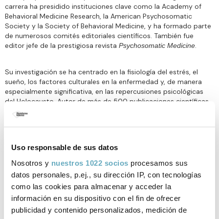
carrera ha presidido instituciones clave como la Academy of
Behavioral Medicine Research, la American Psychosomatic
Society y la Society of Behavioral Medicine, y ha formado parte
de numerosos comités editoriales científicos. También fue
editor jefe de la prestigiosa revista
.
Psychosomatic Medicine
Su investigación se ha centrado en la fisiología del estrés, el
sueño, los factores culturales en la enfermedad y, de manera
especialmente significativa, en las repercusiones psicológicas
del Holocausto. Autor de más de 500 publicaciones científicas
y editor de numerosos volúmenes académicos, Dimsdale
destaca por su capacidad para tender puentes entre la
psiquiatría clínica, la historia y las grandes preguntas éticas
sobre la condición humana.
Uso responsable de sus datos
Nosotros y
nuestros 1022 socios
procesamos sus
datos personales, p.ej., su dirección IP, con tecnologías
como las cookies para almacenar y acceder la
Libros de Joel E. Dimsdale
información en su dispositivo con el fin de ofrecer
publicidad y contenido personalizados, medición de
publicados por Plataforma Editorial