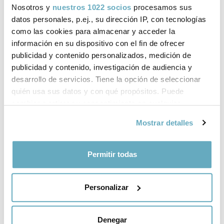
Nosotros y
nuestros 1022 socios
procesamos sus
La grandeza del calor
datos personales, p.ej., su dirección IP, con tecnologías
No te rindas, mamá
humano
como las cookies para almacenar y acceder la
Mariola Esteban
Begoña Arana Álvarez
información en su dispositivo con el fin de ofrecer
publicidad y contenido personalizados, medición de
publicidad y contenido, investigación de audiencia y
desarrollo de servicios. Tiene la opción de seleccionar
quién usa sus datos y con qué propósitos. Puede
cambiar o retirar su consentimiento en cualquier
momento desde la Declaración de cookies o clicando en
Mostrar detalles
el Menú de consentimiento.
Si lo permite, también quisiéramos:
Permitir todas
Recopilar información sobre su ubicación
geográfica que puede tener una precisión de varios
Personalizar
metros
Identificar su dispositivo analizándolo activamente
para buscar características específicas (huellas
Denegar
Del bosque a la libertad