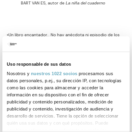
BART VAN ES, autor de
La niña del cuaderno
«Un libro encantador… No hay anécdota ni episodio de los
que no te gustaría saber más.»
THE TIMES
Uso responsable de sus datos
Nosotros y
nuestros 1022 socios
procesamos sus
Opciones de compra:
datos personales, p.ej., su dirección IP, con tecnologías
como las cookies para almacenar y acceder la
Todos tus libros
información en su dispositivo con el fin de ofrecer
publicidad y contenido personalizados, medición de
Comprar ahora
publicidad y contenido, investigación de audiencia y
Gastos de envío gratis a España. Envío 3-4 días laborables para península y
desarrollo de servicios. Tiene la opción de seleccionar
Baleares. Sujeto a disponibilidad.
quién usa sus datos y con qué propósitos. Puede
cambiar o retirar su consentimiento en cualquier