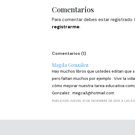
Comentarios
Para comentar debes estar registrado. H
registrarme
.
Comentarios (1)
Magda González
Hay muchos libros que ustedes editan que so
pero faltan muchos por ejemplo : Vivir la vi
cómo mejorar nuestra tarea educativa como
Gonzalez . megca3@hotmail.com
PUBLICADO JUEVES, 10 DE DICIEMBRE DE 2015 A LAS 8:5