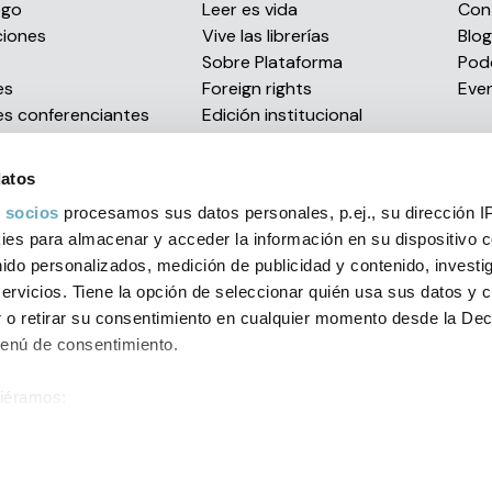
ogo
Leer es vida
Con
ciones
Vive las librerías
Blog
s
Sobre Plataforma
Pod
es
Foreign rights
Eve
es conferenciantes
Edición institucional
Envío de manuscritos
Distribución eBooks
datos
Confían en nosotros
 socios
procesamos sus datos personales, p.ej., su dirección I
Premios literarios
es para almacenar y acceder la información en su dispositivo co
nido personalizados, medición de publicidad y contenido, investi
servicios. Tiene la opción de seleccionar quién usa sus datos y 
al
Política de privacidad
Condiciones generales
Política d
 o retirar su consentimiento en cualquier momento desde la Dec
Menú de consentimiento.
orial 2026 C/ Muntaner, 269, entlo. 1ª - 08021 Barcelona (Spain)
+
siéramos:
ión sobre su ubicación geográfica que puede tener una precisión
ositivo analizándolo activamente para buscar características espe