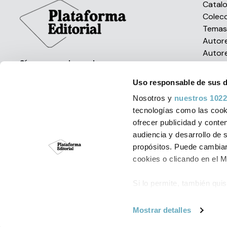
Catal
Colec
Tema
Autor
Autor
Síguenos en las redes
Uso responsable de sus 
Nosotros y
nuestros 1022
tecnologías como las cooki
ofrecer publicidad y conte
audiencia y desarrollo de 
Política de Cookies
Aviso Leg
propósitos. Puede cambiar
cookies o clicando en el 
© Plataforma Edit
Si lo permite, también qui
Recopilar informac
metros
Mostrar detalles
Identificar su disp