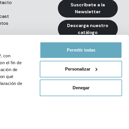
tacto
Suscríbete a la
Newsletter
cast
ntos
Descarga nuestro
catálogo
Permitir todas
P, con
n el fin de
Personalizar
gación de
con qué
e Privacidad de Redes Sociales
laración de
Denegar
34 93 494 79 99
 de varios
cíficas (huellas