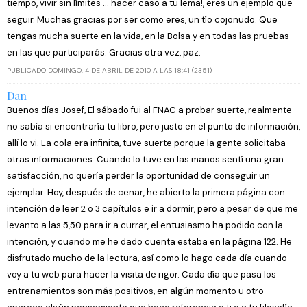
tiempo, vivir sin límites ... hacer caso a tu lema!, eres un ejemplo que
seguir. Muchas gracias por ser como eres, un tío cojonudo. Que
tengas mucha suerte en la vida, en la Bolsa y en todas las pruebas
en las que participarás. Gracias otra vez, paz.
PUBLICADO DOMINGO, 4 DE ABRIL DE 2010 A LAS 18:41 (2351)
Dan
Buenos días Josef, El sábado fui al FNAC a probar suerte, realmente
no sabía si encontraría tu libro, pero justo en el punto de información,
allí lo vi. La cola era infinita, tuve suerte porque la gente solicitaba
otras informaciones. Cuando lo tuve en las manos sentí una gran
satisfacción, no quería perder la oportunidad de conseguir un
ejemplar. Hoy, después de cenar, he abierto la primera página con
intención de leer 2 o 3 capítulos e ir a dormir, pero a pesar de que me
levanto a las 5,50 para ir a currar, el entusiasmo ha podido con la
intención, y cuando me he dado cuenta estaba en la página 122. He
disfrutado mucho de la lectura, así como lo hago cada día cuando
voy a tu web para hacer la visita de rigor. Cada día que pasa los
entrenamientos son más positivos, en algún momento u otro