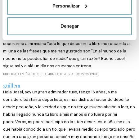
Personalizar
menos de una semana.Me parece que me vuelvo a enganchar a la
metros
lectura.Bueno vamos al tema: Me ha encantado tu libro,salvando las
Identificar su dispositivo analizándolo activamente
distancias tenemos muchas cosas en común.Yo empecé a hacer
para buscar características específicas (huellas
Denegar
deporte muy temprano y lo dejé entre los 20 y 25 ya que salía mucho
digitales)
de fiesta.Hace 5 años volví a montar en bici y busco competir para
Obtenga más información sobre cómo se procesan sus
superarme a mi mismo.Todo lo que dices en tu libro me recuerda a
datos personales y establezca sus preferencias en la
mi.Una de las frases que me han gustado son "En el mundo de la
sección de datos
. Puede cambiar o retirar su
noche no te puedes fiar de nadie" que gran razón!! Bueno Josef
consentimiento en cualquier momento en la Declaración
sigue así y ojalá un día nos crucemos entrena
de cookies.
PUBLICADO MIÉRCOLES, 6 DE JUNIO DE 2012 A LAS 22:29 (2831)
Las cookies de este sitio web se usan para personalizar
guillem
el contenido y los anuncios, ofrecer funciones de redes
Hola Josef, soy un gran admirador tuyo, tengo 16 años , y me
sociales y analizar el tráfico. Además, compartimos
considero bastante deportista, es mas disfruto haciendo deporte
información sobre el uso que haga del sitio web con
desde pequeño, y la verdad es que no tengo mucha afición a leer, no
nuestros partners de redes sociales, publicidad y análisis
habría llegado nunca tu libro a mis manos si no fuera por mi
web, quienes pueden combinarla con otra información
padre.Veras, mi padre participo en la titan desert este año, me dijo
que les haya proporcionado o que hayan recopilado a
que había conocido a un tío, que llevaba medio cuerpo tatuado, pero
partir del uso que haya hecho de sus servicios.
que era una gran persona también muy cachondo, luego me enseño