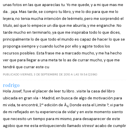
unas fotos en las que aparecías tu. Yo me quede, y a mi que mas me
da... jaja. Mas tarde, se compro tu libro, y me lo dio para que me lo
leyera, no tenia mucha intención de leérmelo, pero me sorprendió el
titulo, así que lo empece un día que me aburría, y me enganche. No
tarde mucho en terminarlo, ya que me inspiraba todo lo que dices,
principalmente lo de que todo el mundo es capaz de hacer lo que se
proponga siempre y cuando luche por ello y agote todos los
recursos posibles. Esta frase me a marcado mucho, y me ha hecho
ver que para llegar a una meta te lo as de currar mucho, y que me
tendré que currar este cu
PUBLICADO VIERNES, 3 DE SEPTIEMBRE DE 2010 A LAS 19:54 (2396)
rodrigo
Hola Josef, Tuve el placer de leer tu libro...visite la casa del libro
ubicada en gran vía - Madrid, en busca de algo de motivación para
mi vida, te encontré, 2ª edición de Â¿ Donde esta el Limite ?, vi parte
de mi reflejado en tu experiencia de vida! y en este momento siento
que necesito un tiempo para mi mismo, para desaparecer de este
agobio que me esta enloqueciendo llamado stress! acabo de cumplir