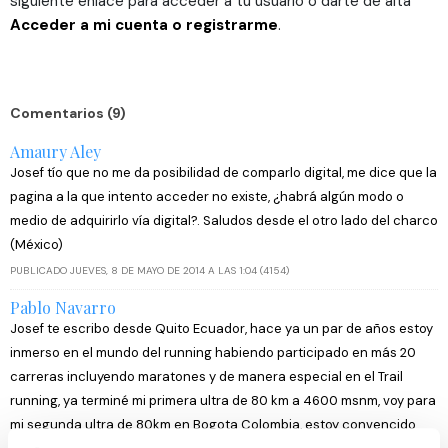
siguiente enlace para acceder a tu usuario o darte de alta
Acceder a mi cuenta o registrarme
.
Comentarios (9)
Amaury Aley
Josef tío que no me da posibilidad de comparlo digital, me dice que la
pagina a la que intento acceder no existe, ¿habrá algún modo o
medio de adquirirlo vía digital?. Saludos desde el otro lado del charco
(México)
PUBLICADO JUEVES, 8 DE MAYO DE 2014 A LAS 1:04 (4154)
Pablo Navarro
Josef te escribo desde Quito Ecuador, hace ya un par de años estoy
inmerso en el mundo del running habiendo participado en más 20
carreras incluyendo maratones y de manera especial en el Trail
running, ya terminé mi primera ultra de 80 km a 4600 msnm, voy para
mi segunda ultra de 80km en Bogota Colombia, estoy convencido