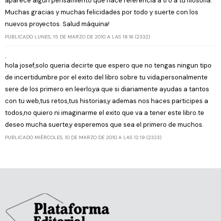
aparece algún pensamiento que hace referencia a ti o a tu filosofía.
Muchas gracias y muchas felicidades por todo y suerte con los
nuevos proyectos. Salud máquina!
PUBLICADO LUNES, 15 DE MARZO DE 2010 A LAS 18:16 (2332)
.
hola josef,solo queria decirte que espero que no tengas ningun tipo
de incertidumbre por el exito del libro sobre tu vida,personalmente
sere de los primero en leerlo,ya que si diariamente ayudas a tantos
con tu web,tus retos,tus historias,y ademas nos haces participes a
todos,no quiero ni imaginarme el exito que va a tener este libro.te
deseo mucha suerte,y esperemos que sea el primero de muchos.
PUBLICADO MIÉRCOLES, 10 DE MARZO DE 2010 A LAS 12:19 (2323)