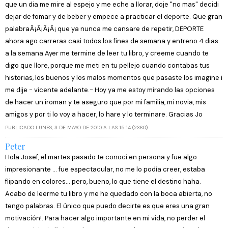
que un dia me mire al espejo y me eche a llorar, doje "no mas" decidi
dejar de fomar y de beber y empece a practicar el deporte. Que gran
palabraÂ¡Â¡Â¡Â¡ que ya nunca me cansare de repetir, DEPORTE
ahora ago carreras casi todos los fines de semana y entreno 4 dias
a la semana.Ayer me termine de leer tu libro, y creeme cuando te
digo que llore, porque me meti en tu pellejo cuando contabas tus
historias, los buenos y los malos momentos que pasaste los imagine i
me dije - vicente adelante.- Hoy ya me estoy mirando las opciones
de hacer un iroman y te aseguro que por mi familia, mi novia, mis
amigos y por ti lo voy a hacer, lo hare y lo terminare. Gracias Jo
PUBLICADO LUNES, 3 DE MAYO DE 2010 A LAS 15:14 (2360)
Peter
Hola Josef, el martes pasado te conocí en persona y fue algo
impresionante ... fue espectacular, no me lo podía creer, estaba
flipando en colores... pero, bueno, lo que tiene el destino haha.
Acabo de leerme tu libro y me he quedado con la boca abierta, no
tengo palabras. El único que puedo decirte es que eres una gran
motivación!. Para hacer algo importante en mi vida, no perder el