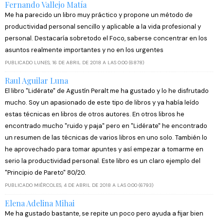
Fernando Vallejo Matía
Me ha parecido un libro muy práctico y propone un método de
productividad personal sencillo y aplicable a la vida profesional y
personal. Destacaría sobretodo el Foco, saberse concentrar en los
asuntos realmente importantes y no en los urgentes
PUBLICADO LUNES, 16 DE ABRIL DE 2018 A LAS 0:00 (6878)
Raul Aguilar Luna
El libro "Lidérate" de Agustín Peralt me ha gustado y lo he disfrutado
mucho. Soy un apasionado de este tipo de libros y ya había leído
estas técnicas en libros de otros autores. En otros libros he
encontrado mucho "ruido y paja" pero en "Lidérate" he encontrado
un resumen de las técnicas de varios libros en uno solo. También lo
he aprovechado para tomar apuntes y así empezar a tomarme en
serio la productividad personal. Este libro es un claro ejemplo del
"Principio de Pareto" 80/20.
PUBLICADO MIÉRCOLES, 4 DE ABRIL DE 2018 A LAS 0:00 (6793)
Elena Adelina Mihai
Me ha gustado bastante, se repite un poco pero ayuda a fijar bien