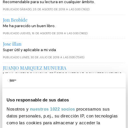
Recomendable para su lectura en cualquier ámbito.
PUBLICADO SÁBADO, 25 DE AGOSTO DE 2018 A LAS 0:00 (7432)
Jon Beobide
Me ha parecido un buen libro.
PUBLICADO JUEVES, 16 DE AGOSTO DE 2018 A LAS 0:00 (7402)
Jose illan
Super útil y aplicable a mi vida
PUBLICADO LUNES, 30 DE JULIO DE 2018 A LAS 0:00 (7345)
JUANJO MARQUEZ MUNUERA
ME HA GUSTADO MUCHO. PRÁCTICO Y EFICAZ, CON HERRAMIENTAS
QUE TE LLEVAN A LA ACCIÓN. MUY RECOMENDABLE Y SENCILLO DE
LEER.
PUBLICADO LUNES, 23 DE JULIO DE 2018 A LAS 0:00 (7314)
Uso responsable de sus datos
Simón Costantino
Nosotros y
nuestros 1022 socios
procesamos sus
Espectacular
datos personales, p.ej., su dirección IP, con tecnologías
PUBLICADO VIERNES, 22 DE JUNIO DE 2018 A LAS 0:00 (7203)
como las cookies para almacenar y acceder la