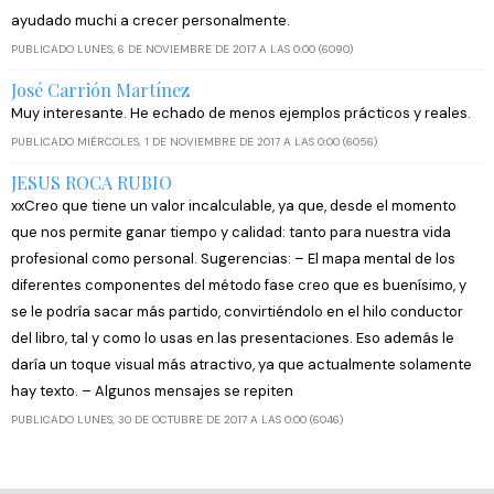
ayudado muchi a crecer personalmente.
PUBLICADO LUNES, 6 DE NOVIEMBRE DE 2017 A LAS 0:00 (6090)
José Carrión Martínez
Muy interesante. He echado de menos ejemplos prácticos y reales.
PUBLICADO MIÉRCOLES, 1 DE NOVIEMBRE DE 2017 A LAS 0:00 (6056)
JESUS ROCA RUBIO
xxCreo que tiene un valor incalculable, ya que, desde el momento
que nos permite ganar tiempo y calidad: tanto para nuestra vida
profesional como personal. Sugerencias: – El mapa mental de los
diferentes componentes del método fase creo que es buenísimo, y
se le podría sacar más partido, convirtiéndolo en el hilo conductor
del libro, tal y como lo usas en las presentaciones. Eso además le
daría un toque visual más atractivo, ya que actualmente solamente
hay texto. – Algunos mensajes se repiten
PUBLICADO LUNES, 30 DE OCTUBRE DE 2017 A LAS 0:00 (6046)