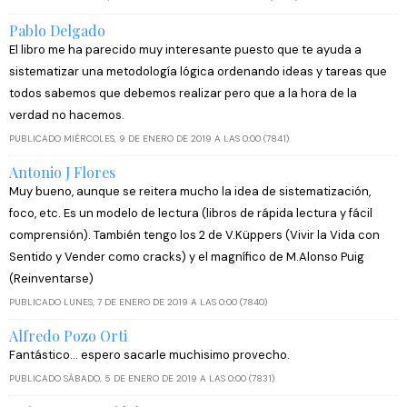
Pablo Delgado
El libro me ha parecido muy interesante puesto que te ayuda a
sistematizar una metodología lógica ordenando ideas y tareas que
todos sabemos que debemos realizar pero que a la hora de la
verdad no hacemos.
PUBLICADO MIÉRCOLES, 9 DE ENERO DE 2019 A LAS 0:00 (7841)
Antonio J Flores
Muy bueno, aunque se reitera mucho la idea de sistematización,
foco, etc. Es un modelo de lectura (libros de rápida lectura y fácil
comprensión). También tengo los 2 de V.Küppers (Vivir la Vida con
Sentido y Vender como cracks) y el magnífico de M.Alonso Puig
(Reinventarse)
PUBLICADO LUNES, 7 DE ENERO DE 2019 A LAS 0:00 (7840)
Alfredo Pozo Orti
Fantástico... espero sacarle muchisimo provecho.
PUBLICADO SÁBADO, 5 DE ENERO DE 2019 A LAS 0:00 (7831)