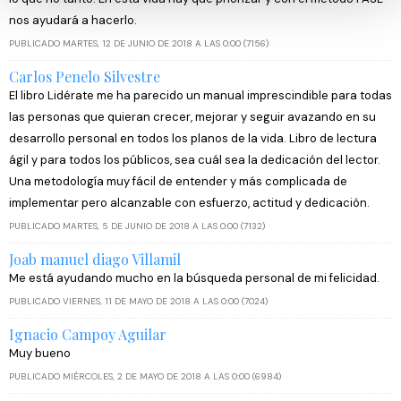
consentimiento en cualquier momento en la Declaración
nos ayudará a hacerlo.
de cookies.
PUBLICADO MARTES, 12 DE JUNIO DE 2018 A LAS 0:00 (7156)
Carlos Penelo Silvestre
Las cookies de este sitio web se usan para personalizar
El libro Lidérate me ha parecido un manual imprescindible para todas
el contenido y los anuncios, ofrecer funciones de redes
las personas que quieran crecer, mejorar y seguir avazando en su
sociales y analizar el tráfico. Además, compartimos
desarrollo personal en todos los planos de la vida. Libro de lectura
información sobre el uso que haga del sitio web con
ágil y para todos los públicos, sea cuál sea la dedicación del lector.
nuestros partners de redes sociales, publicidad y análisis
Una metodología muy fácil de entender y más complicada de
web, quienes pueden combinarla con otra información
implementar pero alcanzable con esfuerzo, actitud y dedicación.
que les haya proporcionado o que hayan recopilado a
PUBLICADO MARTES, 5 DE JUNIO DE 2018 A LAS 0:00 (7132)
partir del uso que haya hecho de sus servicios.
Joab manuel diago Villamil
Me está ayudando mucho en la búsqueda personal de mi felicidad.
PUBLICADO VIERNES, 11 DE MAYO DE 2018 A LAS 0:00 (7024)
Ignacio Campoy Aguilar
Muy bueno
PUBLICADO MIÉRCOLES, 2 DE MAYO DE 2018 A LAS 0:00 (6984)