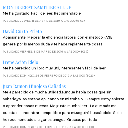
MONTSERRAT SAMITIER ALLUE
Me ha gustado. Facil de leer. Recomendable
PUBLICADO JUEVES, 11 DE ABRIL DE 2019 A LAS 0:00 (8166)
David Curto Prieto
Apasionante. Mejorar la eficiencia laboral con el metodo FASE
genera, por lo menos duda y te hace replantearte cosas
PUBLICADO VIERNES, 8 DE MARZO DE 2019 A LAS 0:00 (8067)
Irene Ación Rielo
Me ha parecido un libro muy útil, interesante y fácil de leer.
PUBLICADO DOMINGO, 24 DE FEBRERO DE 2019 A LAS 0:00 (8023)
Juan Ramon Hinojosa Cañadas
Me a parecido de mucha utilidad,aunque había cosas que sin
saberlo,ya las estaba aplicando en mi trabajo ; Siempre estoy abierta
a aprender cosas nuevas. Me gusta mucho leer . Lo que más me
cuesta es encontrar tiempo libre para mi;seguiré buscándolo. Se lo
he recomendado a algunos amigos. Gracias por todo
PUBLICADO DOMINGO, 17 DE FEBRERO DE 2019 A LAS 0:00 (8000)