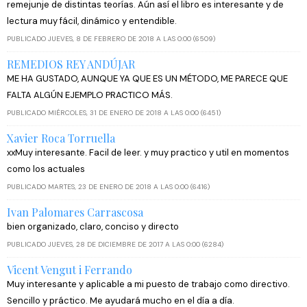
remejunje de distintas teorías. Aún así el libro es interesante y de
lectura muy fácil, dinámico y entendible.
PUBLICADO JUEVES, 8 DE FEBRERO DE 2018 A LAS 0:00 (6509)
REMEDIOS REY ANDÚJAR
ME HA GUSTADO, AUNQUE YA QUE ES UN MÉTODO, ME PARECE QUE
FALTA ALGÚN EJEMPLO PRACTICO MÁS.
PUBLICADO MIÉRCOLES, 31 DE ENERO DE 2018 A LAS 0:00 (6451)
Xavier Roca Torruella
xxMuy interesante. Facil de leer. y muy practico y util en momentos
como los actuales
PUBLICADO MARTES, 23 DE ENERO DE 2018 A LAS 0:00 (6416)
Ivan Palomares Carrascosa
bien organizado, claro, conciso y directo
PUBLICADO JUEVES, 28 DE DICIEMBRE DE 2017 A LAS 0:00 (6284)
Vicent Vengut i Ferrando
Muy interesante y aplicable a mi puesto de trabajo como directivo.
Sencillo y práctico. Me ayudará mucho en el día a día.