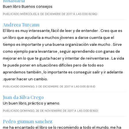
RosaMaria
Buen libro Buenos consejos
PUBLICADO MIÉRCOLES, 6 DE DICIEMBRE DE 2017 A LAS 0:00 (6196)
Andreea Turcanu
El libro es muy interesante, fácil de leer y de entender . Creo que es
un libro que ayudaría a muchos jóvenes a darse cuenta que el
tiempo es importante y una buena organización vale mucho . Sirve
como ejemplo para levantarse , seguir aprendiendo con ganas de
mejorar en lo que te gusta hacer y intentar de reinventarse . La vida
te puede poner en situaciónes difíciles pero de todo eso
aprendemos también , lo importante es conseguir salir y ir adelante
;querer hacer un cambio.
PUBLICADO DOMINGO, 3 DE DICIEMBRE DE 2017 A LAS 0:00 (6184)
Juan da Silva Crego
Un buen libro, práctico y ameno.
PUBLICADO DOMINGO, 26 DE NOVIEMBRE DE 2017 A LAS 0:00 (6160)
Pedro guzman sanchez
me ha encantado el libro se lo recomiendo a todo el mundo; me ha