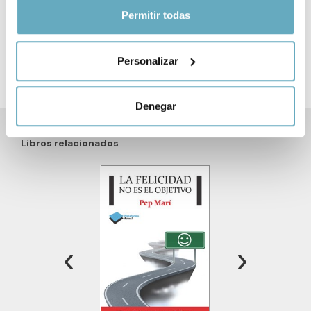
Si lo permite, también quisiéramos:
Permitir todas
Formato:
Tapa blanda con solapas
Recopilar información sobre su ubicación
geográfica que puede tener una precisión de varios
Año de publicación:
Febrero 2017
Personalizar
metros
Identificar su dispositivo analizándolo activamente
para buscar características específicas (huellas
Denegar
digitales)
Obtenga más información sobre cómo se procesan sus
Libros relacionados
datos personales y establezca sus preferencias en la
sección de datos
. Puede cambiar o retirar su
consentimiento en cualquier momento en la Declaración
de cookies.
Las cookies de este sitio web se usan para personalizar
‹
›
el contenido y los anuncios, ofrecer funciones de redes
sociales y analizar el tráfico. Además, compartimos
información sobre el uso que haga del sitio web con
nuestros partners de redes sociales, publicidad y análisis