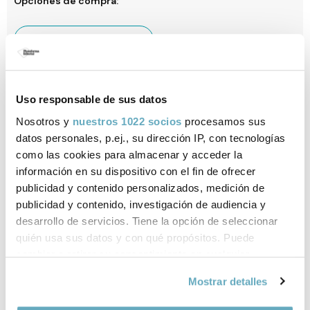
Opciones de compra:
Todos tus libros
Comprar ahora
Gastos de envío gratis a España. Envío 3-4 días laborables para península y
Uso responsable de sus datos
Baleares. Sujeto a disponibilidad.
Nosotros y
nuestros 1022 socios
procesamos sus
datos personales, p.ej., su dirección IP, con tecnologías
como las cookies para almacenar y acceder la
información en su dispositivo con el fin de ofrecer
Ficha técnica
publicidad y contenido personalizados, medición de
ISBN:
978-84-16820-80-1
publicidad y contenido, investigación de audiencia y
desarrollo de servicios. Tiene la opción de seleccionar
Páginas:
112
quién usa sus datos y con qué propósitos. Puede
cambiar o retirar su consentimiento en cualquier
Tema:
Empresa y gestión
momento desde la Declaración de cookies o clicando en
Mostrar detalles
el Menú de consentimiento.
Colección:
Empresa