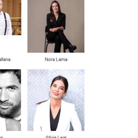
llana
Nora Lama
ón
Silvia Leal