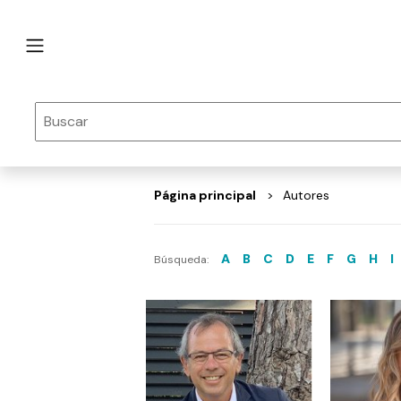
Página principal
Autores
A
B
C
D
E
F
G
H
I
Búsqueda: