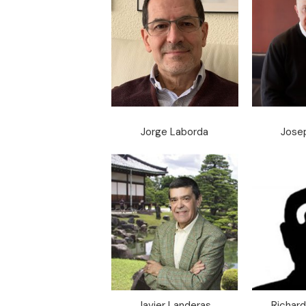
Jorge Laborda
Jose
Javier Landeras
Richar