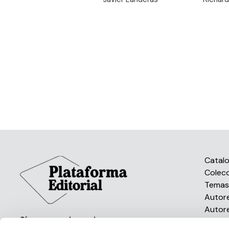
Catal
Colec
Tema
Autor
Autor
Síguenos en las redes