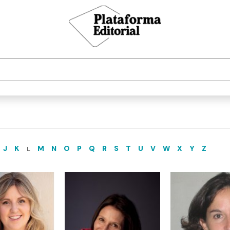
J
K
M
N
O
P
Q
R
S
T
U
V
W
X
Y
Z
L