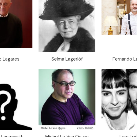
p Lagares
Selma Lagerlöf
Fernando La
d Langworth
Michel Le Van Quyen
Lary Le