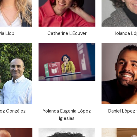
via Llop
Catherine L'Ecuyer
Iolanda L
pez González
Yolanda Eugenia López
Daniel López
Iglesias