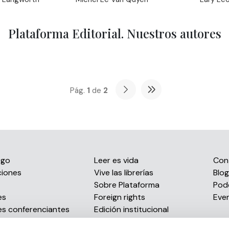
Plataforma Editorial. Nuestros autores
Pág.
1
de
2
ogo
Leer es vida
Con
ciones
Vive las librerías
Blog
s
Sobre Plataforma
Pod
es
Foreign rights
Eve
es conferenciantes
Edición institucional
Envío de manuscritos