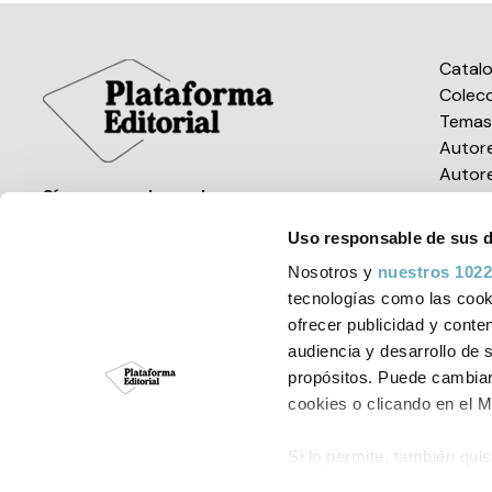
Catal
Colec
Tema
Autor
Autor
Síguenos en las redes
Uso responsable de sus 
Nosotros y
nuestros 1022
tecnologías como las cooki
ofrecer publicidad y conte
audiencia y desarrollo de 
Política de Cookies
Aviso Leg
propósitos. Puede cambiar
cookies o clicando en el 
© Plataforma Edit
Si lo permite, también qui
Recopilar informac