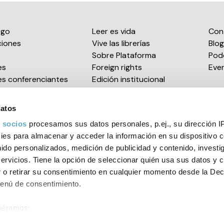
ogo
Leer es vida
Con
ciones
Vive las librerías
Blog
s
Sobre Plataforma
Pod
es
Foreign rights
Eve
es conferenciantes
Edición institucional
Envío de manuscritos
Distribución eBooks
datos
Confían en nosotros
 socios
procesamos sus datos personales, p.ej., su dirección I
Premios literarios
es para almacenar y acceder la información en su dispositivo co
nido personalizados, medición de publicidad y contenido, investi
servicios. Tiene la opción de seleccionar quién usa sus datos y 
al
Política de privacidad
Condiciones generales
Política d
 o retirar su consentimiento en cualquier momento desde la Dec
Menú de consentimiento.
orial 2026 C/ Muntaner, 269, entlo. 1ª - 08021 Barcelona (Spain)
+
siéramos:
ión sobre su ubicación geográfica que puede tener una precisión