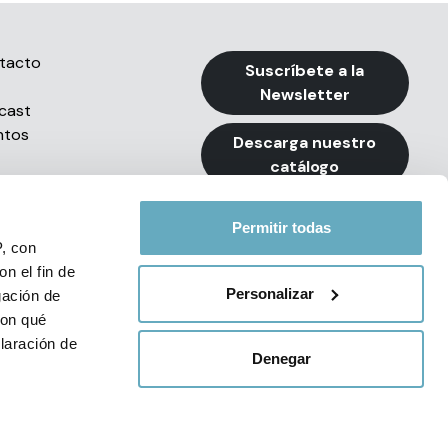
tacto
Suscríbete a la
Newsletter
cast
ntos
Descarga nuestro
catálogo
Permitir todas
P, con
n el fin de
Personalizar
gación de
con qué
e Privacidad de Redes Sociales
laración de
Denegar
34 93 494 79 99
 de varios