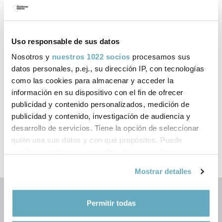
Libros de Josep Lagares
publicados por Plataforma Editorial
Uso responsable de sus datos
Nosotros y
nuestros 1022 socios
procesamos sus
datos personales, p.ej., su dirección IP, con tecnologías
como las cookies para almacenar y acceder la
información en su dispositivo con el fin de ofrecer
‹
›
publicidad y contenido personalizados, medición de
publicidad y contenido, investigación de audiencia y
desarrollo de servicios. Tiene la opción de seleccionar
quién usa sus datos y con qué propósitos. Puede
cambiar o retirar su consentimiento en cualquier
momento desde la Declaración de cookies o clicando en
Mostrar detalles
el Menú de consentimiento.
Si lo permite, también quisiéramos:
Permitir todas
Recopilar información sobre su ubicación