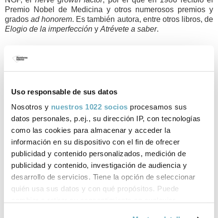
Premio Nobel de Medicina y otros numerosos premios y
grados
ad honorem
. Es también autora, entre otros libros, de
Elogio de la imperfección
y
Atrévete a saber
.
Libros de Rita Levi-Montalcini
Uso responsable de sus datos
publicados por Plataforma Editorial
Nosotros y
nuestros 1022 socios
procesamos sus
datos personales, p.ej., su dirección IP, con tecnologías
como las cookies para almacenar y acceder la
información en su dispositivo con el fin de ofrecer
publicidad y contenido personalizados, medición de
publicidad y contenido, investigación de audiencia y
desarrollo de servicios. Tiene la opción de seleccionar
‹
›
quién usa sus datos y con qué propósitos. Puede
cambiar o retirar su consentimiento en cualquier
momento desde la Declaración de cookies o clicando en