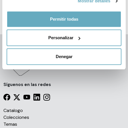
Mostrar detalles
el Menú de consentimiento.
Si lo permite, también quisiéramos:
Permitir todas
Recopilar información sobre su ubicación
geográfica que puede tener una precisión de varios
Personalizar
metros
Identificar su dispositivo analizándolo activamente
para buscar características específicas (huellas
Denegar
digitales)
Obtenga más información sobre cómo se procesan sus
datos personales y establezca sus preferencias en la
sección de datos
. Puede cambiar o retirar su
Síguenos en las redes
consentimiento en cualquier momento en la Declaración
de cookies.
Las cookies de este sitio web se usan para personalizar
Catalogo
el contenido y los anuncios, ofrecer funciones de redes
Colecciones
sociales y analizar el tráfico. Además, compartimos
Temas