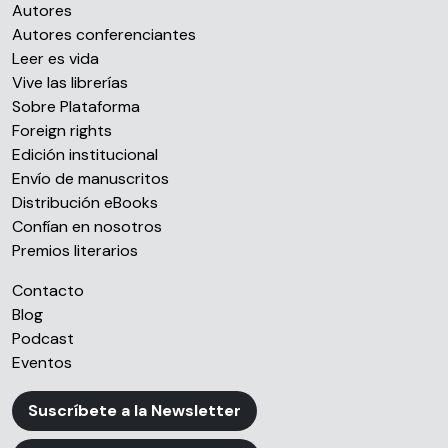
información sobre el uso que haga del sitio web con
Autores
nuestros partners de redes sociales, publicidad y análisis
Autores conferenciantes
web, quienes pueden combinarla con otra información
Leer es vida
que les haya proporcionado o que hayan recopilado a
Vive las librerías
partir del uso que haya hecho de sus servicios.
Sobre Plataforma
Foreign rights
Edición institucional
Envío de manuscritos
Distribución eBooks
Confían en nosotros
Premios literarios
Contacto
Blog
Podcast
Eventos
Suscríbete a la Newsletter