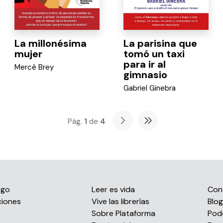
La millonésima
La parisina que
mujer
tomó un taxi
para ir al
Mercè Brey
gimnasio
Gabriel Ginebra
Pág.
1
de
4
ogo
Leer es vida
Con
ciones
Vive las librerías
Blog
s
Sobre Plataforma
Pod