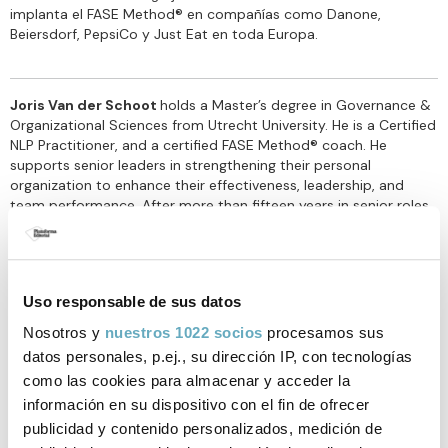
implanta el FASE Method® en compañías como Danone,
Beiersdorf, PepsiCo y Just Eat en toda Europa.
Joris Van der Schoot
holds a Master’s degree in Governance &
Organizational Sciences from Utrecht University. He is a Certified
NLP Practitioner, and a certified FASE Method® coach. He
supports senior leaders in strengthening their personal
organization to enhance their effectiveness, leadership, and
team performance. After more than fifteen years in senior roles
at Pepsi-Co, Procter & Gamble, Berkshire Hathaway, and Nike, he
transitioned into executive mentoring. He currently advises on
and implements the FASE Method® in companies such as
Danone, Beiersdorf, PepsiCo, and Just Eat across Europe.
Uso responsable de sus datos
Nosotros y
nuestros 1022 socios
procesamos sus
datos personales, p.ej., su dirección IP, con tecnologías
como las cookies para almacenar y acceder la
Libros de Joris Van der Schoot
información en su dispositivo con el fin de ofrecer
publicidad y contenido personalizados, medición de
publicados por Plataforma Editorial