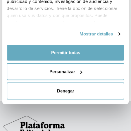
publicidad y contenido, investigación de audiencia y
desarrollo de servicios. Tiene la opción de seleccionar
quién usa sus datos y con qué propósitos. Puede
cambiar o retirar su consentimiento en cualquier
momento desde la Declaración de cookies o clicando en
Mostrar detalles
el Menú de consentimiento.
‹
›
Si lo permite, también quisiéramos:
Permitir todas
Recopilar información sobre su ubicación
geográfica que puede tener una precisión de varios
Personalizar
metros
Identificar su dispositivo analizándolo activamente
para buscar características específicas (huellas
Denegar
digitales)
Obtenga más información sobre cómo se procesan sus
datos personales y establezca sus preferencias en la
sección de datos
. Puede cambiar o retirar su
consentimiento en cualquier momento en la Declaración
de cookies.