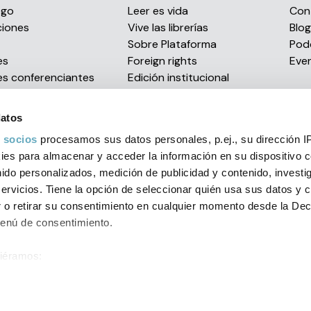
ogo
Leer es vida
Con
ciones
Vive las librerías
Blog
s
Sobre Plataforma
Pod
es
Foreign rights
Eve
es conferenciantes
Edición institucional
Envío de manuscritos
Distribución eBooks
datos
Confían en nosotros
 socios
procesamos sus datos personales, p.ej., su dirección I
Premios literarios
es para almacenar y acceder la información en su dispositivo co
nido personalizados, medición de publicidad y contenido, investi
servicios. Tiene la opción de seleccionar quién usa sus datos y 
al
Política de privacidad
Condiciones generales
Política d
 o retirar su consentimiento en cualquier momento desde la Dec
Menú de consentimiento.
orial 2026 C/ Muntaner, 269, entlo. 1ª - 08021 Barcelona (Spain)
+
siéramos:
ión sobre su ubicación geográfica que puede tener una precisión
ositivo analizándolo activamente para buscar características espe