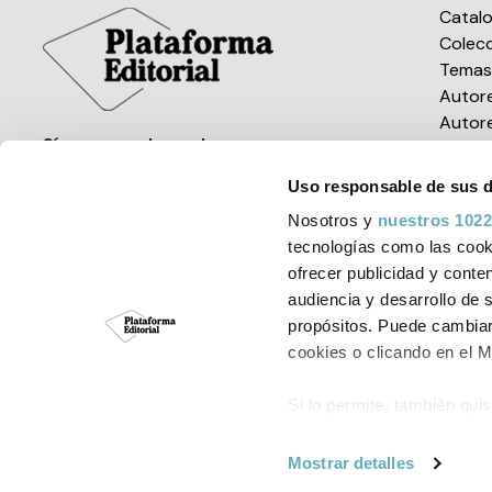
Catal
Colec
Tema
Autor
Autor
Síguenos en las redes
Uso responsable de sus 
Nosotros y
nuestros 1022
tecnologías como las cooki
ofrecer publicidad y conte
audiencia y desarrollo de 
Política de Cookies
Aviso Leg
propósitos. Puede cambiar
cookies o clicando en el 
© Plataforma Edit
Si lo permite, también qui
Recopilar informac
metros
Mostrar detalles
Identificar su disp