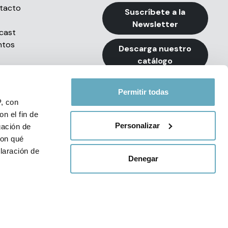
tacto
Suscríbete a la
Newsletter
cast
ntos
Descarga nuestro
catálogo
Permitir todas
P, con
n el fin de
Personalizar
gación de
con qué
e Privacidad de Redes Sociales
laración de
Denegar
34 93 494 79 99
 de varios
cíficas (huellas