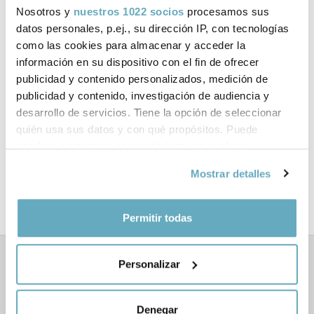
Nosotros y
nuestros 1022 socios
procesamos sus
Ficha técnica
datos personales, p.ej., su dirección IP, con tecnologías
como las cookies para almacenar y acceder la
ISBN:
978-84-18927-36-2
información en su dispositivo con el fin de ofrecer
publicidad y contenido personalizados, medición de
Páginas:
152
publicidad y contenido, investigación de audiencia y
desarrollo de servicios. Tiene la opción de seleccionar
Tema:
Salud y bienestar
quién usa sus datos y con qué propósitos. Puede
cambiar o retirar su consentimiento en cualquier
Formato:
140x 220 mm
momento desde la Declaración de cookies o clicando en
Mostrar detalles
Año de publicación:
Marzo 2022
el Menú de consentimiento.
Si lo permite, también quisiéramos:
Permitir todas
Recopilar información sobre su ubicación
geográfica que puede tener una precisión de varios
Personalizar
metros
Libros relacionados
Identificar su dispositivo analizándolo activamente
para buscar características específicas (huellas
Denegar