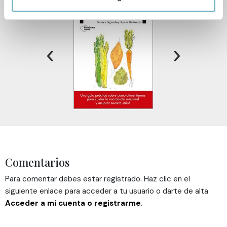
digitales)
Obtenga más información sobre cómo se procesan sus
datos personales y establezca sus preferencias en la
sección de datos
. Puede cambiar o retirar su
‹
›
consentimiento en cualquier momento en la Declaración
de cookies.
Las cookies de este sitio web se usan para personalizar
el contenido y los anuncios, ofrecer funciones de redes
sociales y analizar el tráfico. Además, compartimos
información sobre el uso que haga del sitio web con
nuestros partners de redes sociales, publicidad y análisis
web, quienes pueden combinarla con otra información
Comentarios
que les haya proporcionado o que hayan recopilado a
partir del uso que haya hecho de sus servicios.
Para comentar debes estar registrado. Haz clic en el
siguiente enlace para acceder a tu usuario o darte de alta
Acceder a mi cuenta o registrarme
.