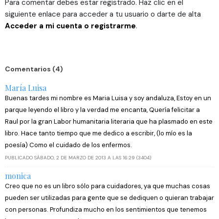
Para comentar debes estar registrado. Haz clic en el
web, quienes pueden combinarla con otra información
siguiente enlace para acceder a tu usuario o darte de alta
que les haya proporcionado o que hayan recopilado a
Acceder a mi cuenta o registrarme
.
partir del uso que haya hecho de sus servicios.
Comentarios (4)
María Luisa
Buenas tardes mi nombre es Maria Luisa y soy andaluza, Estoy en un
parque leyendo el libro y la verdad me encanta, Quería felicitar a
Raul por la gran Labor humanitaria literaria que ha plasmado en este
libro. Hace tanto tiempo que me dedico a escribir, (lo mío es la
poesía) Como el cuidado de los enfermos.
PUBLICADO SÁBADO, 2 DE MARZO DE 2013 A LAS 16:29 (3404)
monica
Creo que no es un libro sólo para cuidadores, ya que muchas cosas
pueden ser utilizadas para gente que se dediquen o quieran trabajar
con personas. Profundiza mucho en los sentimientos que tenemos