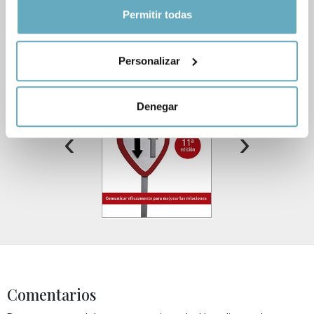
Si lo permite, también quisiéramos:
Permitir todas
Libros relacionados
Recopilar información sobre su ubicación
geográfica que puede tener una precisión de varios
Personalizar
metros
Identificar su dispositivo analizándolo activamente
para buscar características específicas (huellas
Denegar
digitales)
‹
›
Obtenga más información sobre cómo se procesan sus
datos personales y establezca sus preferencias en la
sección de datos
. Puede cambiar o retirar su
consentimiento en cualquier momento en la Declaración
de cookies.
Las cookies de este sitio web se usan para personalizar
el contenido y los anuncios, ofrecer funciones de redes
sociales y analizar el tráfico. Además, compartimos
información sobre el uso que haga del sitio web con
Comentarios
nuestros partners de redes sociales, publicidad y análisis