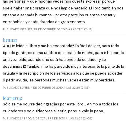
las personas, y que muchas veces nos cuesta expresar porque
suele haber una coraza que nos impide hacerlo. El libro también nos
enseña a ser más humanos. Por otra parte los cuentos son muy
entrañables y están dotados de gran encanto.
PUBLICADO VIERNES, 29 DE OCTUBRE DE 2010 A LAS 21:41 (2412)
bruna7
Â¡Â¡He leído el libro y me ha encantado!! Es fácil de leer, para todo
tipo de gente, es como un libro de mesilla de noche, para ir hojeando
una vez leído, cuando uno está haciendo de cuidador y se
desanimaâ£¦ También me ha parecido muy interesante la parte de la
brújula y la descripción de los servicios a los que se puede acceder
o pedir ayuda, las personas muchas veces están muy perdidas.
PUBLICADO LUNES, 4 DE OCTUBRE DE 2010 A LAS 22:25 (2406)
Maricruz
Sólo se me ocurre decir gracias por este libro... Animo a todos los
cuidadores y no cuidadores a leerlo, porque vale la pena.
PUBLICADO SÁBADO, 2 DE OCTUBRE DE 2010 A LAS 22:05 (2405)