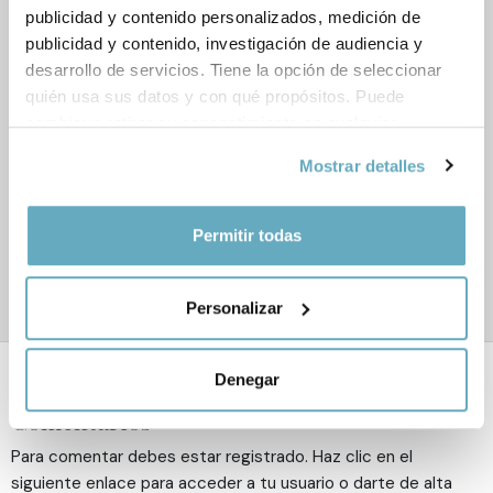
Libros relacionados
publicidad y contenido personalizados, medición de
publicidad y contenido, investigación de audiencia y
desarrollo de servicios. Tiene la opción de seleccionar
quién usa sus datos y con qué propósitos. Puede
cambiar o retirar su consentimiento en cualquier
momento desde la Declaración de cookies o clicando en
Mostrar detalles
‹
›
el Menú de consentimiento.
Si lo permite, también quisiéramos:
Permitir todas
Recopilar información sobre su ubicación
geográfica que puede tener una precisión de varios
Personalizar
metros
Identificar su dispositivo analizándolo activamente
para buscar características específicas (huellas
Denegar
digitales)
Comentarios
Obtenga más información sobre cómo se procesan sus
datos personales y establezca sus preferencias en la
Para comentar debes estar registrado. Haz clic en el
sección de datos
. Puede cambiar o retirar su
siguiente enlace para acceder a tu usuario o darte de alta