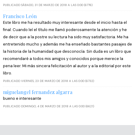
PUBLICADO SÁBADO, 31 DE MARZO DE 2018 A LAS 0:00 (6776)
Francisco León
Este libro me ha resultado muy interesante desde el inicio hasta el
final. Cuando leí el título me llamó poderosamente la atención y he
de decir que a la postre su lectura ha sido muy satisfactoria. Me ha
entretenido mucho y además me ha enseñado bastantes pasajes de
la historia de la humanidad que desconocía. Sin duda es un libro que
recomendaré a todos mis amigos y conocidos porque merece la
pena leer. Mi más sincera felicitación al autor y a la editorial por este
libro.
PUBLICADO VIERNES, 23 DE MARZO DE 2018 A LAS 0:00 (6732)
miguelangel fernandez algarra
bueno e interesante
PUBLICADO DOMINGO, 4 DE MARZO DE 2018 A LAS 0:00 (6621)