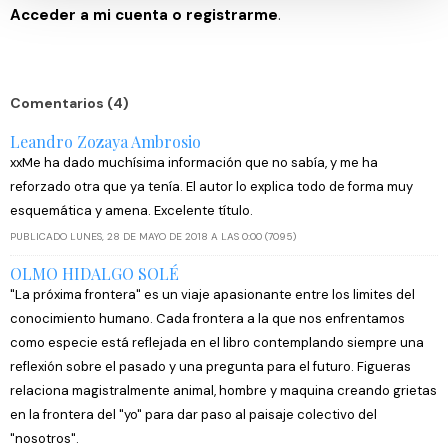
consentimiento en cualquier momento en la Declaración
Acceder a mi cuenta o registrarme
.
de cookies.
Las cookies de este sitio web se usan para personalizar
el contenido y los anuncios, ofrecer funciones de redes
Comentarios (4)
sociales y analizar el tráfico. Además, compartimos
Leandro Zozaya Ambrosio
información sobre el uso que haga del sitio web con
xxMe ha dado muchísima información que no sabía, y me ha
nuestros partners de redes sociales, publicidad y análisis
reforzado otra que ya tenía. El autor lo explica todo de forma muy
web, quienes pueden combinarla con otra información
esquemática y amena. Excelente título.
que les haya proporcionado o que hayan recopilado a
PUBLICADO LUNES, 28 DE MAYO DE 2018 A LAS 0:00 (7095)
partir del uso que haya hecho de sus servicios.
OLMO HIDALGO SOLÉ
"La próxima frontera" es un viaje apasionante entre los limites del
conocimiento humano. Cada frontera a la que nos enfrentamos
como especie está reflejada en el libro contemplando siempre una
reflexión sobre el pasado y una pregunta para el futuro. Figueras
relaciona magistralmente animal, hombre y maquina creando grietas
en la frontera del "yo" para dar paso al paisaje colectivo del
"nosotros".