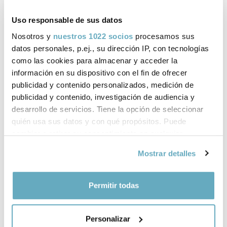
DESCATALOGADO
Uso responsable de sus datos
Puede consultar más abajo otros libros del autor/a o
Nosotros y
nuestros 1022 socios
procesamos sus
libros relacionados
datos personales, p.ej., su dirección IP, con tecnologías
como las cookies para almacenar y acceder la
información en su dispositivo con el fin de ofrecer
publicidad y contenido personalizados, medición de
publicidad y contenido, investigación de audiencia y
Ficha técnica
desarrollo de servicios. Tiene la opción de seleccionar
quién usa sus datos y con qué propósitos. Puede
ISBN:
978-84-15880-56-1
cambiar o retirar su consentimiento en cualquier
momento desde la Declaración de cookies o clicando en
Páginas:
208
Mostrar detalles
el Menú de consentimiento.
Tema:
Gastronomía
Si lo permite, también quisiéramos:
Permitir todas
Recopilar información sobre su ubicación
Formato:
Rústica
geográfica que puede tener una precisión de varios
Personalizar
metros
Año de publicación:
Enero 2014