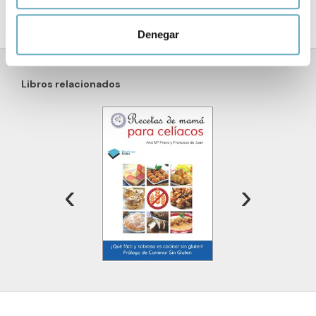
Identificar su dispositivo analizándolo activamente
para buscar características específicas (huellas
Denegar
digitales)
Obtenga más información sobre cómo se procesan sus
datos personales y establezca sus preferencias en la
Libros relacionados
sección de datos
. Puede cambiar o retirar su
consentimiento en cualquier momento en la Declaración
de cookies.
Las cookies de este sitio web se usan para personalizar
el contenido y los anuncios, ofrecer funciones de redes
‹
›
sociales y analizar el tráfico. Además, compartimos
información sobre el uso que haga del sitio web con
nuestros partners de redes sociales, publicidad y análisis
web, quienes pueden combinarla con otra información
que les haya proporcionado o que hayan recopilado a
partir del uso que haya hecho de sus servicios.