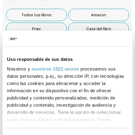
Todos tus libros
Amazon
Fnac
Casa del libro
Comprar ahora
Gastos de envío gratis a España. Envío 3-4 días laborables para península y
Baleares. Sujeto a disponibilidad.
Uso responsable de sus datos
Nosotros y
nuestros 1022 socios
procesamos sus
Compra en digital:
datos personales, p.ej., su dirección IP, con tecnologías
como las cookies para almacenar y acceder la
información en su dispositivo con el fin de ofrecer
Casa del libro
Amazon
publicidad y contenido personalizados, medición de
publicidad y contenido, investigación de audiencia y
desarrollo de servicios. Tiene la opción de seleccionar
Ficha técnica
quién usa sus datos y con qué propósitos. Puede
cambiar o retirar su consentimiento en cualquier
ISBN:
979-13-88080-14-2
momento desde la Declaración de cookies o clicando en