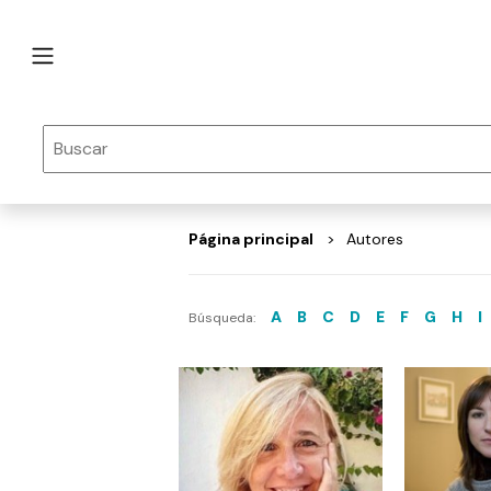
Página principal
Autores
A
B
C
D
E
F
G
H
I
Búsqueda: