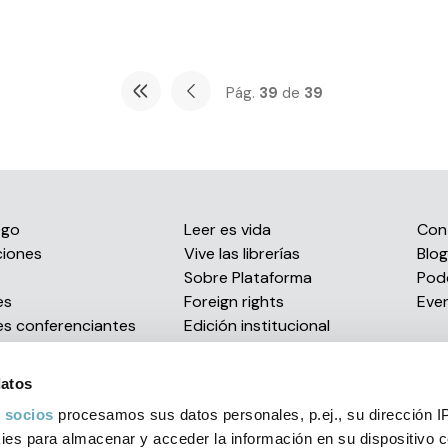
Pág.
39
de
39
ogo
Leer es vida
Con
ciones
Vive las librerías
Blog
s
Sobre Plataforma
Pod
es
Foreign rights
Eve
es conferenciantes
Edición institucional
Envío de manuscritos
Distribución eBooks
datos
Confían en nosotros
 socios
procesamos sus datos personales, p.ej., su dirección I
Premios literarios
es para almacenar y acceder la información en su dispositivo co