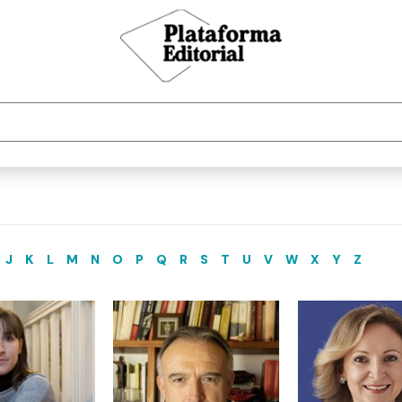
J
K
L
M
N
O
P
Q
R
S
T
U
V
W
X
Y
Z