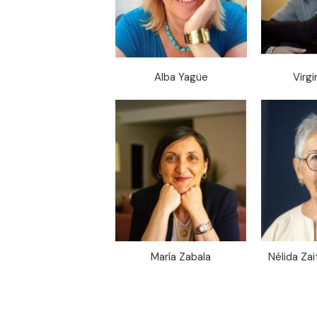
Alba Yagüe
Virgi
María Zabala
Nélida Zai