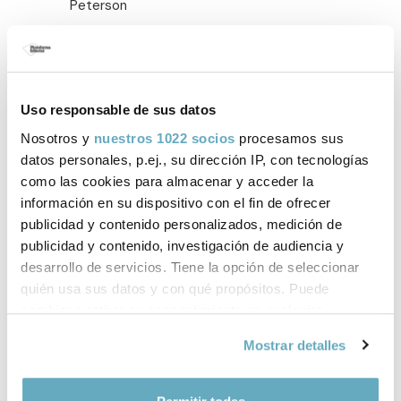
Peterson
Uso responsable de sus datos
Nosotros y
nuestros 1022 socios
procesamos sus
datos personales, p.ej., su dirección IP, con tecnologías
como las cookies para almacenar y acceder la
información en su dispositivo con el fin de ofrecer
Alexandra Roma
Regina Pally
publicidad y contenido personalizados, medición de
publicidad y contenido, investigación de audiencia y
desarrollo de servicios. Tiene la opción de seleccionar
quién usa sus datos y con qué propósitos. Puede
cambiar o retirar su consentimiento en cualquier
momento desde la Declaración de cookies o clicando en
Mostrar detalles
el Menú de consentimiento.
Si lo permite, también quisiéramos: