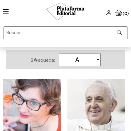
(0)
B�squeda: