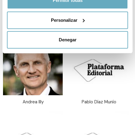
Permitir todas
Recopilar información sobre su ubicación
Mari Ros Rosado Martínez,
Varios Autores
geográfica que puede tener una precisión de varios
Personalizar
Juanma Aznárez Rosado,
metros
Sergio Aznárez Rosado
Identificar su dispositivo analizándolo activamente
para buscar características específicas (huellas
Denegar
digitales)
Obtenga más información sobre cómo se procesan sus
datos personales y establezca sus preferencias en la
sección de datos
. Puede cambiar o retirar su
consentimiento en cualquier momento en la Declaración
de cookies.
Las cookies de este sitio web se usan para personalizar
Andrea Illy
Pablo Díaz Munío
el contenido y los anuncios, ofrecer funciones de redes
sociales y analizar el tráfico. Además, compartimos
información sobre el uso que haga del sitio web con
nuestros partners de redes sociales, publicidad y análisis
web, quienes pueden combinarla con otra información