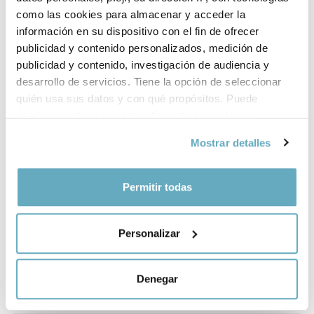
como las cookies para almacenar y acceder la
Nota de prensa
información en su dispositivo con el fin de ofrecer
publicidad y contenido personalizados, medición de
publicidad y contenido, investigación de audiencia y
Vídeos relacionados
desarrollo de servicios. Tiene la opción de seleccionar
quién usa sus datos y con qué propósitos. Puede
Desmitificando la crianza natural, con Eva Millet -
cambiar o retirar su consentimiento en cualquier
Leer es vida
momento desde la Declaración de cookies o clicando en
Mostrar detalles
el Menú de consentimiento.
Si lo permite, también quisiéramos:
Permitir todas
Recopilar información sobre su ubicación
geográfica que puede tener una precisión de varios
Personalizar
metros
Identificar su dispositivo analizándolo activamente
para buscar características específicas (huellas
Denegar
digitales)
Obtenga más información sobre cómo se procesan sus