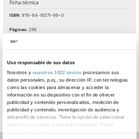
Ficha técnica
ISBN:
978-84-19271-99-0
Páginas:
236
Tema:
Educación y parenting
Formato:
140 x 220 mm
Uso responsable de sus datos
Nosotros y
nuestros 1022 socios
procesamos sus
Año de publicación:
Febrero 2023
datos personales, p.ej., su dirección IP, con tecnologías
como las cookies para almacenar y acceder la
información en su dispositivo con el fin de ofrecer
publicidad y contenido personalizados, medición de
Documentos relacionados
publicidad y contenido, investigación de audiencia y
Nota de prensa
desarrollo de servicios. Tiene la opción de seleccionar
quién usa sus datos y con qué propósitos. Puede
cambiar o retirar su consentimiento en cualquier