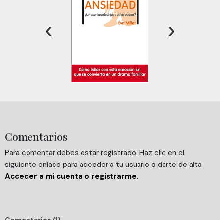
información sobre el uso que haga del sitio web con
nuestros partners de redes sociales, publicidad y análisis
‹
›
web, quienes pueden combinarla con otra información
que les haya proporcionado o que hayan recopilado a
partir del uso que haya hecho de sus servicios.
Comentarios
Para comentar debes estar registrado. Haz clic en el
siguiente enlace para acceder a tu usuario o darte de alta
Acceder a mi cuenta o registrarme
.
Comentarios (1)