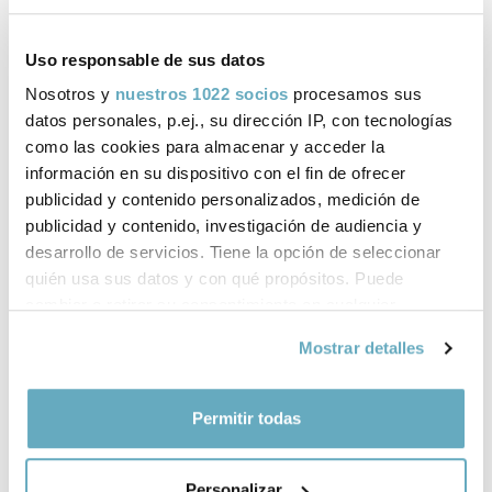
Comprar ahora
Gastos de envío gratis a España. Envío 3-4 días laborables para península y
Uso responsable de sus datos
Baleares. Sujeto a disponibilidad.
Nosotros y
nuestros 1022 socios
procesamos sus
datos personales, p.ej., su dirección IP, con tecnologías
como las cookies para almacenar y acceder la
información en su dispositivo con el fin de ofrecer
Ficha técnica
publicidad y contenido personalizados, medición de
publicidad y contenido, investigación de audiencia y
ISBN:
978-84-18582-05-9
desarrollo de servicios. Tiene la opción de seleccionar
quién usa sus datos y con qué propósitos. Puede
Páginas:
224
cambiar o retirar su consentimiento en cualquier
Tema:
Empresa y gestión
momento desde la Declaración de cookies o clicando en
Mostrar detalles
el Menú de consentimiento.
Colección:
Empresa
Si lo permite, también quisiéramos:
Permitir todas
Formato:
140x220
Recopilar información sobre su ubicación
geográfica que puede tener una precisión de varios
Año de publicación:
Marzo 2021
Personalizar