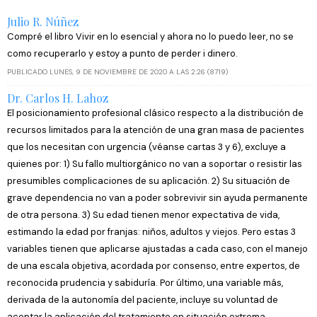
información sobre el uso que haga del sitio web con
Julio R. Núñez
nuestros partners de redes sociales, publicidad y análisis
Compré el libro Vivir en lo esencial y ahora no lo puedo leer, no se
web, quienes pueden combinarla con otra información
como recuperarlo y estoy a punto de perder i dinero.
que les haya proporcionado o que hayan recopilado a
PUBLICADO LUNES, 9 DE NOVIEMBRE DE 2020 A LAS 2:26 (8719)
partir del uso que haya hecho de sus servicios.
Dr. Carlos H. Lahoz
El posicionamiento profesional clásico respecto a la distribución de
recursos limitados para la atención de una gran masa de pacientes
que los necesitan con urgencia (véanse cartas 3 y 6), excluye a
quienes por: 1) Su fallo multiorgánico no van a soportar o resistir las
presumibles complicaciones de su aplicación. 2) Su situación de
grave dependencia no van a poder sobrevivir sin ayuda permanente
de otra persona. 3) Su edad tienen menor expectativa de vida,
estimando la edad por franjas: niños, adultos y viejos. Pero estas 3
variables tienen que aplicarse ajustadas a cada caso, con el manejo
de una escala objetiva, acordada por consenso, entre expertos, de
reconocida prudencia y sabiduría. Por último, una variable más,
derivada de la autonomía del paciente, incluye su voluntad de
aceptar la aplicación del tratamiento en situación extrema,