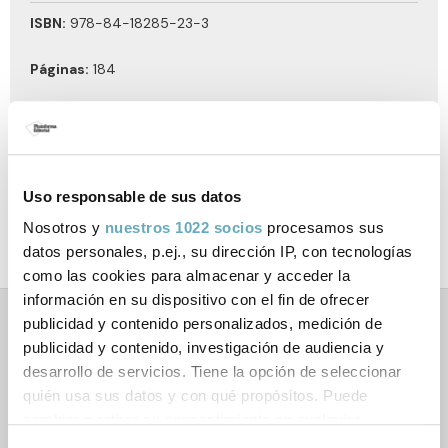
ISBN:
978-84-18285-23-3
Páginas:
184
Tema:
Desarrollo personal
Formato:
140x220
Uso responsable de sus datos
Año de publicación:
Junio 2020
Nosotros y
nuestros 1022 socios
procesamos sus
datos personales, p.ej., su dirección IP, con tecnologías
como las cookies para almacenar y acceder la
información en su dispositivo con el fin de ofrecer
publicidad y contenido personalizados, medición de
Libros relacionados
publicidad y contenido, investigación de audiencia y
desarrollo de servicios. Tiene la opción de seleccionar
quién usa sus datos y con qué propósitos. Puede
cambiar o retirar su consentimiento en cualquier
momento desde la Declaración de cookies o clicando en