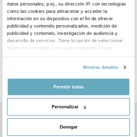
datos personales, p.ej., su dirección IP, con tecnologías
Ficha técnica
como las cookies para almacenar y acceder la
información en su dispositivo con el fin de ofrecer
ISBN:
978-84-17622-69-5
publicidad y contenido personalizados, medición de
publicidad y contenido, investigación de audiencia y
Páginas:
159
desarrollo de servicios. Tiene la opción de seleccionar
quién usa sus datos y con qué propósitos. Puede
Tema:
Educación y parenting
cambiar o retirar su consentimiento en cualquier
momento desde la Declaración de cookies o clicando en
Formato:
Tapa blanda con solapas
Mostrar detalles
el Menú de consentimiento.
Año de publicación:
Abril 2019
Si lo permite, también quisiéramos:
Permitir todas
Recopilar información sobre su ubicación
geográfica que puede tener una precisión de varios
Personalizar
metros
Identificar su dispositivo analizándolo activamente
Libros relacionados
para buscar características específicas (huellas
Denegar
digitales)