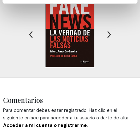
Obtenga más información sobre cómo se procesan sus
datos personales y establezca sus preferencias en la
sección de datos
. Puede cambiar o retirar su
consentimiento en cualquier momento en la Declaración
‹
›
de cookies.
Las cookies de este sitio web se usan para personalizar
el contenido y los anuncios, ofrecer funciones de redes
sociales y analizar el tráfico. Además, compartimos
información sobre el uso que haga del sitio web con
nuestros partners de redes sociales, publicidad y análisis
web, quienes pueden combinarla con otra información
que les haya proporcionado o que hayan recopilado a
Comentarios
partir del uso que haya hecho de sus servicios.
Para comentar debes estar registrado. Haz clic en el
siguiente enlace para acceder a tu usuario o darte de alta
Acceder a mi cuenta o registrarme
.