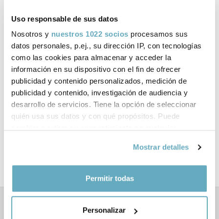
Ficha técnica
Uso responsable de sus datos
ISBN:
978-84-15880-37-0
Nosotros y
nuestros 1022 socios
procesamos sus
datos personales, p.ej., su dirección IP, con tecnologías
Páginas:
176
como las cookies para almacenar y acceder la
información en su dispositivo con el fin de ofrecer
Tema:
Empresa y gestión
publicidad y contenido personalizados, medición de
publicidad y contenido, investigación de audiencia y
Colección:
Empresa
desarrollo de servicios. Tiene la opción de seleccionar
quién usa sus datos y con qué propósitos. Puede
Formato:
Rústica con solapas
cambiar o retirar su consentimiento en cualquier
momento desde la Declaración de cookies o clicando en
Mostrar detalles
Año de publicación:
Octubre 2013
el Menú de consentimiento.
Si lo permite, también quisiéramos:
Permitir todas
Recopilar información sobre su ubicación
geográfica que puede tener una precisión de varios
Personalizar
Libros relacionados
metros