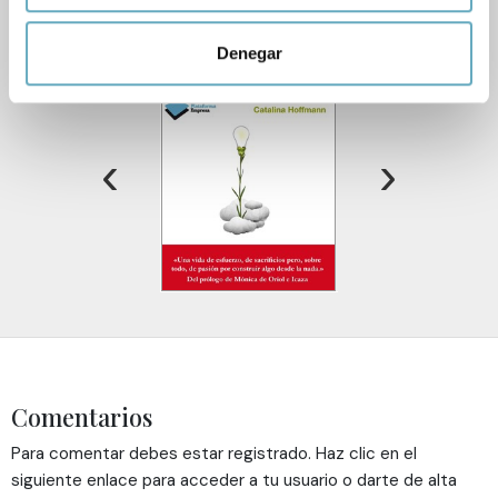
Identificar su dispositivo analizándolo activamente
para buscar características específicas (huellas
Denegar
digitales)
Obtenga más información sobre cómo se procesan sus
datos personales y establezca sus preferencias en la
sección de datos
. Puede cambiar o retirar su
‹
›
consentimiento en cualquier momento en la Declaración
de cookies.
Las cookies de este sitio web se usan para personalizar
el contenido y los anuncios, ofrecer funciones de redes
sociales y analizar el tráfico. Además, compartimos
información sobre el uso que haga del sitio web con
nuestros partners de redes sociales, publicidad y análisis
web, quienes pueden combinarla con otra información
Comentarios
que les haya proporcionado o que hayan recopilado a
partir del uso que haya hecho de sus servicios.
Para comentar debes estar registrado. Haz clic en el
siguiente enlace para acceder a tu usuario o darte de alta