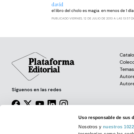
david
el libro del cholo es magia. en menos de 1 día 
PUBLICADO VIERNES, 12 DE JULIO DE 2013 A LAS 13:57 (
Catal
Colec
Tema
Autor
Autor
Síguenos en las redes
Uso responsable de sus 
Nosotros y
nuestros 1022
tecnologías como las cooki