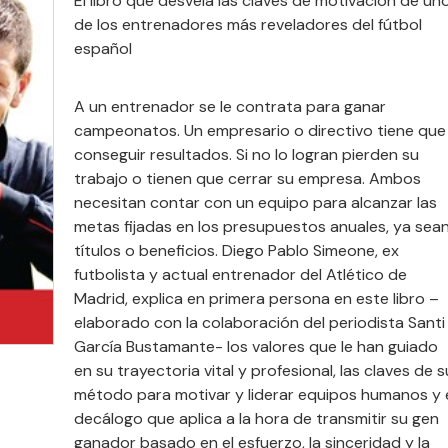
El libro que desvela las claves de motivación de un
de los entrenadores más reveladores del fútbol
español
A un entrenador se le contrata para ganar
campeonatos. Un empresario o directivo tiene que
conseguir resultados. Si no lo logran pierden su
trabajo o tienen que cerrar su empresa. Ambos
necesitan contar con un equipo para alcanzar las
metas fijadas en los presupuestos anuales, ya sea
títulos o beneficios. Diego Pablo Simeone, ex
futbolista y actual entrenador del Atlético de
Madrid, explica en primera persona en este libro –
elaborado con la colaboración del periodista Santi
García Bustamante- los valores que le han guiado
en su trayectoria vital y profesional, las claves de s
método para motivar y liderar equipos humanos y 
decálogo que aplica a la hora de transmitir su gen
ganador basado en el esfuerzo, la sinceridad y la