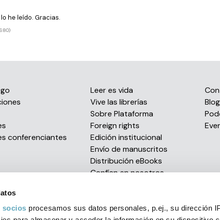
lo he leído. Gracias.
3680)
ogo
Leer es vida
Con
ciones
Vive las librerías
Blog
s
Sobre Plataforma
Pod
es
Foreign rights
Eve
es conferenciantes
Edición institucional
Envío de manuscritos
Distribución eBooks
Confían en nosotros
Premios literarios
datos
 socios
procesamos sus datos personales, p.ej., su dirección I
es para almacenar y acceder la información en su dispositivo co