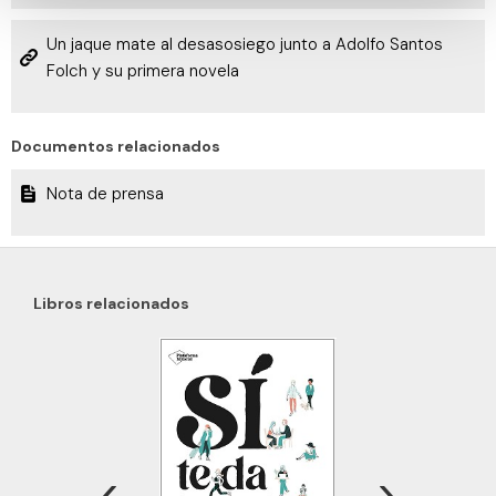
consentimiento en cualquier momento en la Declaración
Un jaque mate al desasosiego junto a Adolfo Santos
de cookies.
Folch y su primera novela
Las cookies de este sitio web se usan para personalizar
el contenido y los anuncios, ofrecer funciones de redes
Documentos relacionados
sociales y analizar el tráfico. Además, compartimos
información sobre el uso que haga del sitio web con
Nota de prensa
nuestros partners de redes sociales, publicidad y análisis
web, quienes pueden combinarla con otra información
que les haya proporcionado o que hayan recopilado a
partir del uso que haya hecho de sus servicios.
Libros relacionados
‹
›