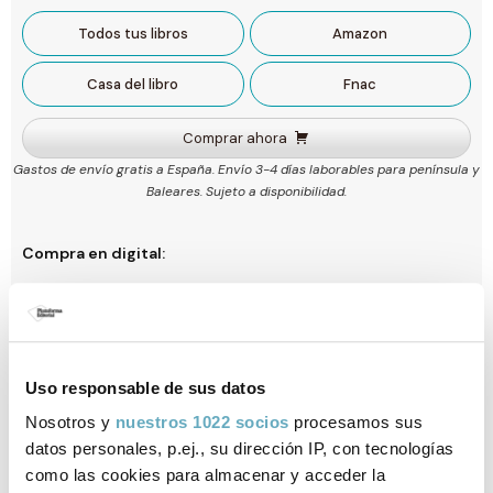
Todos tus libros
Amazon
Casa del libro
Fnac
Comprar ahora
Gastos de envío gratis a España. Envío 3-4 días laborables para península y
Baleares. Sujeto a disponibilidad.
Compra en digital:
Amazon
Casa del libro
Uso responsable de sus datos
Ficha técnica
Nosotros y
nuestros 1022 socios
procesamos sus
datos personales, p.ej., su dirección IP, con tecnologías
ISBN:
979-13-87813-47-5
como las cookies para almacenar y acceder la