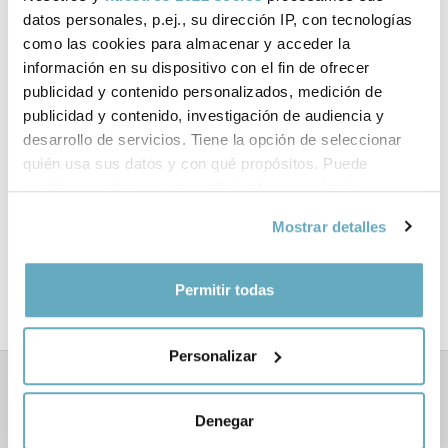
datos personales, p.ej., su dirección IP, con tecnologías
Páginas:
144
como las cookies para almacenar y acceder la
Tema:
Empresa y gestión
información en su dispositivo con el fin de ofrecer
publicidad y contenido personalizados, medición de
Formato:
140 x 220 mm
publicidad y contenido, investigación de audiencia y
desarrollo de servicios. Tiene la opción de seleccionar
Año de publicación:
Febrero 2025
quién usa sus datos y con qué propósitos. Puede
cambiar o retirar su consentimiento en cualquier
momento desde la Declaración de cookies o clicando en
Mostrar detalles
el Menú de consentimiento.
Documentos relacionados
Si lo permite, también quisiéramos:
Permitir todas
Nota de prensa
Recopilar información sobre su ubicación
geográfica que puede tener una precisión de varios
Personalizar
metros
Identificar su dispositivo analizándolo activamente
Libros relacionados
para buscar características específicas (huellas
Denegar
digitales)