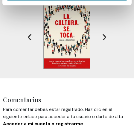
Obtenga más información sobre cómo se procesan sus
datos personales y establezca sus preferencias en la
sección de datos
. Puede cambiar o retirar su
consentimiento en cualquier momento en la Declaración
‹
›
de cookies.
Las cookies de este sitio web se usan para personalizar
el contenido y los anuncios, ofrecer funciones de redes
sociales y analizar el tráfico. Además, compartimos
información sobre el uso que haga del sitio web con
nuestros partners de redes sociales, publicidad y análisis
web, quienes pueden combinarla con otra información
que les haya proporcionado o que hayan recopilado a
partir del uso que haya hecho de sus servicios.
Comentarios
Para comentar debes estar registrado. Haz clic en el
siguiente enlace para acceder a tu usuario o darte de alta
Acceder a mi cuenta o registrarme
.