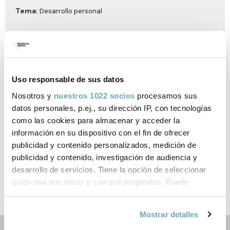
Tema:
Desarrollo personal
Formato:
140 x 220 mm
Año de publicación:
Febrero 2025
Uso responsable de sus datos
Nosotros y
nuestros 1022 socios
procesamos sus
datos personales, p.ej., su dirección IP, con tecnologías
Enlaces de interés
como las cookies para almacenar y acceder la
información en su dispositivo con el fin de ofrecer
Como en casa - Entrena tu entusiasmo, el libro
publicidad y contenido personalizados, medición de
publicidad y contenido, investigación de audiencia y
Documentos relacionados
desarrollo de servicios. Tiene la opción de seleccionar
quién usa sus datos y con qué propósitos. Puede
Nota de prensa
cambiar o retirar su consentimiento en cualquier
momento desde la Declaración de cookies o clicando en
Mostrar detalles
el Menú de consentimiento.