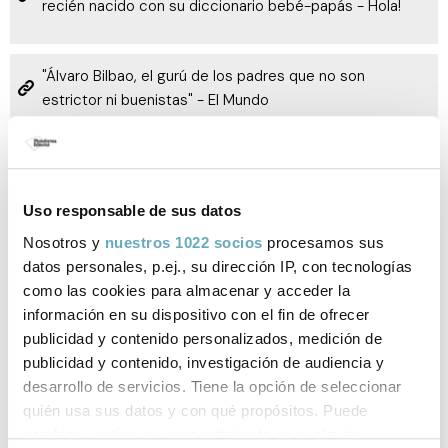
recién nacido con su diccionario bebé-papás - Hola!
"Álvaro Bilbao, el gurú de los padres que no son
estrictor ni buenistas" - El Mundo
Álvaro Bilbao y la educación en positivo: "Una colleja es
una agresión. ¿Y si te la diese tu jefe? - La Vanguardia
Uso responsable de sus datos
Nosotros y
nuestros 1022 socios
procesamos sus
Pensar en el futuro con Álvaro Bilbao - Podcast
datos personales, p.ej., su dirección IP, con tecnologías
CAIXABANK
como las cookies para almacenar y acceder la
información en su dispositivo con el fin de ofrecer
publicidad y contenido personalizados, medición de
Laberintos de crianza: los bebés no quieren perfección,
publicidad y contenido, investigación de audiencia y
quiere atención (Temporada 2, episodio, Álvaro Bilbao)
desarrollo de servicios. Tiene la opción de seleccionar
(BBK Family)
quién usa sus datos y con qué propósitos. Puede
cambiar o retirar su consentimiento en cualquier