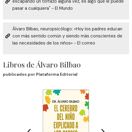
sociales y analizar el tráfico. Además, compartimos
escapando un tortazo alguna vez, es algo que le puede
información sobre el uso que haga del sitio web con
pasar a cualquiera" - El Mundo
nuestros partners de redes sociales, publicidad y análisis
web, quienes pueden combinarla con otra información
Álvaro Bilbao, neuropsicólogo: «Hoy los padres educan
que les haya proporcionado o que hayan recopilado a
con más sentido común y siendo más conscientes de
partir del uso que haya hecho de sus servicios.
las necesidades de los niños» - El correo
Libros de Álvaro Bilbao
publicados por Plataforma Editorial
‹
›