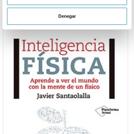
Bajo la piel del océano
Identificar su dispositivo analizándolo activamente
para buscar características específicas (huellas
Denegar
digitales)
Obtenga más información sobre cómo se procesan sus
datos personales y establezca sus preferencias en la
sección de datos
. Puede cambiar o retirar su
consentimiento en cualquier momento en la Declaración
de cookies.
Las cookies de este sitio web se usan para personalizar
el contenido y los anuncios, ofrecer funciones de redes
sociales y analizar el tráfico. Además, compartimos
información sobre el uso que haga del sitio web con
nuestros partners de redes sociales, publicidad y análisis
web, quienes pueden combinarla con otra información
que les haya proporcionado o que hayan recopilado a
partir del uso que haya hecho de sus servicios.