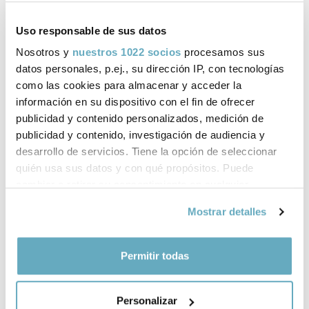
Uso responsable de sus datos
Nosotros y
nuestros 1022 socios
procesamos sus
datos personales, p.ej., su dirección IP, con tecnologías
como las cookies para almacenar y acceder la
información en su dispositivo con el fin de ofrecer
publicidad y contenido personalizados, medición de
publicidad y contenido, investigación de audiencia y
desarrollo de servicios. Tiene la opción de seleccionar
quién usa sus datos y con qué propósitos. Puede
cambiar o retirar su consentimiento en cualquier
momento desde la Declaración de cookies o clicando en
Mostrar detalles
el Menú de consentimiento.
Si lo permite, también quisiéramos:
Permitir todas
Recopilar información sobre su ubicación
Under the Skin of the Ocean
geográfica que puede tener una precisión de varios
By
Carlos Pedrós-Alió
Personalizar
metros