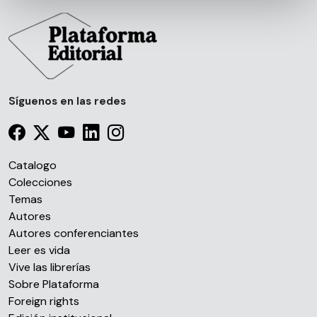
sección de datos
. Puede cambiar o retirar su
consentimiento en cualquier momento en la Declaración
de cookies.
Las cookies de este sitio web se usan para personalizar
el contenido y los anuncios, ofrecer funciones de redes
Síguenos en las redes
sociales y analizar el tráfico. Además, compartimos
información sobre el uso que haga del sitio web con
nuestros partners de redes sociales, publicidad y análisis
web, quienes pueden combinarla con otra información
Catalogo
que les haya proporcionado o que hayan recopilado a
Colecciones
partir del uso que haya hecho de sus servicios.
Temas
Autores
Autores conferenciantes
Leer es vida
Vive las librerías
Sobre Plataforma
Foreign rights