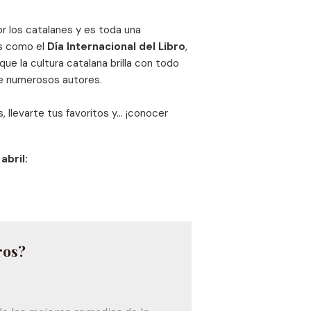
or los catalanes y es toda una
s como el
Día Internacional del Libro
,
 que la cultura catalana brilla con todo
 de numerosos autores.
 llevarte tus favoritos y... ¡conocer
abril:
ros?