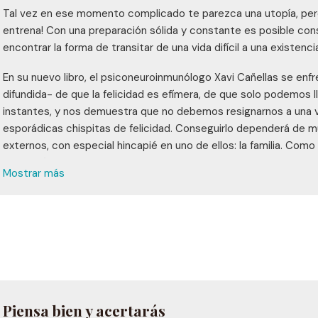
Tal vez en ese momento complicado te parezca una utopía, pero h
entrena! Con una preparación sólida y constante es posible con
encontrar la forma de transitar de una vida difícil a una existencia
En su nuevo libro, el psiconeuroinmunólogo Xavi Cañellas se enf
difundida- de que la felicidad es efímera, de que solo podemos l
instantes, y nos demuestra que no debemos resignarnos a una v
esporádicas chispitas de felicidad. Conseguirlo dependerá de 
externos, con especial hincapié en uno de ellos: la familia. Como 
que está iluminado, que vaya a pasar una semana con su familia
Mostrar más
verdad,
analiza en profundidad las implicacion
Lo único importante
consecución -o no- de nuestros objetivos vitales.
Solo te queda un paso para dejar de buscar y empezar a trabajar t
libro y sumergirte en la lectura. Cuando llegues al final, en espec
propuestos, te encontrarás a una buena distancia vital de do
el reto?
Piensa bien y acertarás