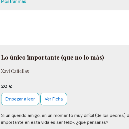
redescubrir una y mil veces y que, siempre, te hará mirar el lado a
Mostrar más
Lo único importante (que no lo más)
Xavi Cañellas
20 €
Empezar a leer
Ver Ficha
Si un querido amigo, en un momento muy difícil (de los peores) de
importante en esta vida es ser feliz», ¿qué pensarías?