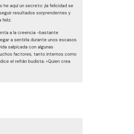
e aquí un secreto: ¡la felicidad se
seguir resultados sorprendentes y
 feliz.
renta a la creencia -bastante
legar a sentirla durante unos escasos
ida salpicada con algunas
muchos factores, tanto internos como
dice el refrán budista: «Quien crea
». Con algo de humor y mucho de
es que tiene el entorno familiar en la
u felicidad: darle la vuelta a este
ial si has practicado los ejercicios
nde estás en este momento. ¿Aceptas