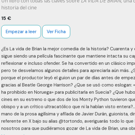
Un libro con todas las claves sobre
LA VIDA DE BRIAN
, una 
historia del cine
15 €
Empezar a leer
Ver Ficha
¿Es La vida de Brian la mejor comedia de la historia? Cuarenta 
sigue siendo una película fascinante que mantiene intacta su cap
reflexionar e incluso ofender. Se ha convertido en un clásico imp
pero te desvelamos algunos detalles para apreciarla aún más. ¿S
porque el productor leyó el guion un par de días antes de empeza
gracias al Beatle George Harrison? ¿Que se usó como eslogan: «L
ha prohibido en Noruega» para publicitarla en Suecia? ¿Que hub
cines en su estreno o que dos de los Monty Python tuvieron que
obispo y a un crítico ultracatólico que ni la habían visto entera
mano de la prosa agilísima y afilada de Javier Durán, guionista, 
referente en X bajo su alias @tortondo, averiguarás todo lo que
nosotros para que pudiéramos gozar de La vida de Brian, una o