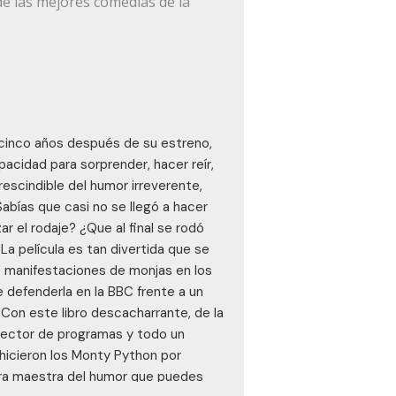
de las mejores comedias de la
y cinco años después de su estreno,
acidad para sorprender, hacer reír,
rescindible del humor irreverente,
abías que casi no se llegó a hacer
r el rodaje? ¿Que al final se rodó
a película es tan divertida que se
o manifestaciones de monjas en los
 defenderla en la BBC frente a un
?…Con este libro descacharrante, de la
director de programas y todo un
 hicieron los Monty Python por
bra maestra del humor que puedes