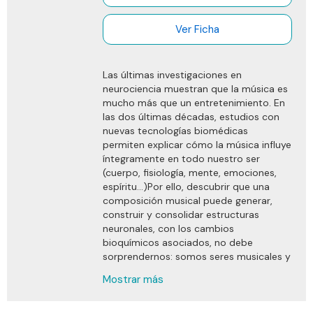
Ver Ficha
Las últimas investigaciones en
neurociencia muestran que la música es
mucho más que un entretenimiento. En
las dos últimas décadas, estudios con
nuevas tecnologías biomédicas
permiten explicar cómo la música influye
íntegramente en todo nuestro ser
(cuerpo, fisiología, mente, emociones,
espíritu…)Por ello, descubrir que una
composición musical puede generar,
construir y consolidar estructuras
neuronales, con los cambios
bioquímicos asociados, no debe
sorprendernos: somos seres musicales y
nuestro cerebro demanda y agradece
Mostrar más
esta estimulación.
Erudito, sorprendente, lleno de