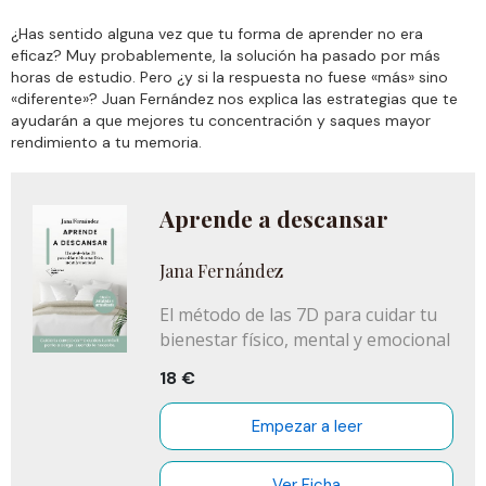
curiosidades e inmensamente rico,
¿Has sentido alguna vez que tu forma de aprender no era
es un fantástico trabajo
Neuromúsica
eficaz? Muy probablemente, la solución ha pasado por más
que nos ayuda a comprender cómo algo
horas de estudio. Pero ¿y si la respuesta no fuese «más» sino
tan sutil puede ser, a la vez, tan
«diferente»? Juan Fernández nos explica las estrategias que te
poderoso y transformador como para
ayudarán a que mejores tu concentración y saques mayor
cambiar nuestras vidas. El libro ideal
rendimiento a tu memoria.
para los amantes de la música de todos
los géneros, estilos y épocas, y para
todos los que quieran conocer y
Aprende a descansar
aprovechar sus beneficios.
Jana Fernández
El método de las 7D para cuidar tu
bienestar físico, mental y emocional
18 €
Empezar a leer
Ver Ficha