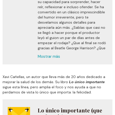
su capacidad para sorprender, hacer
reír, reflexionar e incluso ofender. Se ha
convertido en un clásico imprescindible
del humor irreverente, pero te
desvelamos algunos detalles para
apreciarla aún más. ¿Sabías que casi no
se llegó a hacer porque el productor
leyó el guion un par de días antes de
empezar el rodaje? ¿Que al final se rodó
gracias al Beatle George Harrison? ¿Que
se usó como eslogan: «La película es tan
Mostrar más
divertida que se ha prohibido en
Noruega» para publicitarla en Suecia?
¿Que hubo manifestaciones de monjas
en los cines en su estreno o que dos de
Xavi Cañellas, un autor que lleva más de 20 años dedicado a
los Monty Python tuvieron que
mejorar la salud de los demás. Su libro
Lo único importante
defenderla en la BBC frente a un obispo
sigue esta línea, pero amplia el foco y nos ayuda a que no
y a un crítico ultracatólico que ni la
perdamos de vista lo único que importa: la felicidad.
habían visto entera?…Con este libro
descacharrante, de la mano de la prosa
agilísima y afilada de Javier Durán,
Lo único importante (que
guionista, director de programas y todo
un referente en X bajo su alias