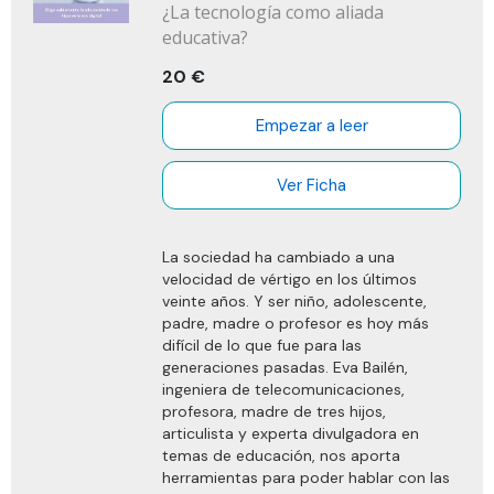
¿La tecnología como aliada
el entorno familiar en la consecución -o
no- de nuestros objetivos vitales.
educativa?
20 €
Solo te queda un paso para dejar de
buscar y empezar a trabajar tu felicidad:
darle la vuelta a este libro y sumergirte
Empezar a leer
en la lectura. Cuando llegues al final, en
especial si has practicado los ejercicios
Ver Ficha
propuestos, te encontrarás a una buena
distancia vital de donde estás en este
momento. ¿Aceptas el reto?
La sociedad ha cambiado a una
velocidad de vértigo en los últimos
veinte años. Y ser niño, adolescente,
padre, madre o profesor es hoy más
difícil de lo que fue para las
generaciones pasadas. Eva Bailén,
ingeniera de telecomunicaciones,
profesora, madre de tres hijos,
articulista y experta divulgadora en
temas de educación, nos aporta
herramientas para poder hablar con las