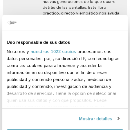
nuevas generaciones de lo que ocurre
detrás de las pantallas. Este libro
práctico, directo y empático nos ayuda
a comprender los peligros a los que nos
Mostrar más
enfrentamos al usar los teléfonos
inteligentes y otros dispositivos y a
entender cómo los menores manejan la
tecnología, qué hay más allá de las
Uso responsable de sus datos
Mercè Brey ha escrito una guía para mujeres decididas a
pantallas de las que no se separan y qué
impulsar su desarrollo profesional y a transformar el mundo. Se
Nosotros y
nuestros 1022 socios
procesamos sus
ocurre en sus vidas
.
online
trata de
, un libro donde Mercè ha volcado
La millonésima mujer
datos personales, p.ej., su dirección IP, con tecnologías
su conocimiento del mundo empresarial para que cada una de
como las cookies para almacenar y acceder la
nosotras brille con luz propia.
información en su dispositivo con el fin de ofrecer
publicidad y contenido personalizados, medición de
publicidad y contenido, investigación de audiencia y
La millonésima mujer
desarrollo de servicios. Tiene la opción de seleccionar
quién usa sus datos y con qué propósitos. Puede
Mercè Brey
cambiar o retirar su consentimiento en cualquier
momento desde la Declaración de cookies o clicando en
Una guía para mujeres decididas a
Mostrar detalles
impulsar su desarrollo profesional
el Menú de consentimiento.
y a transformar el mundo