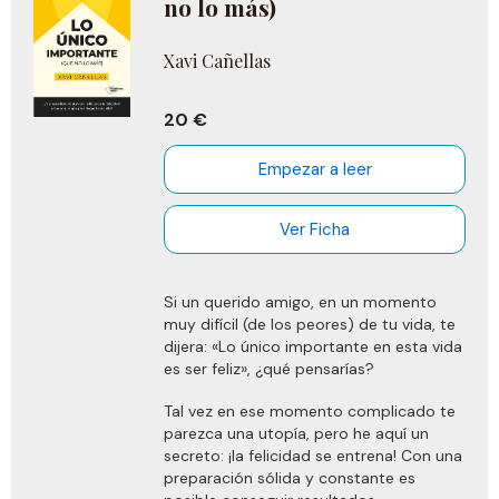
no lo más)
@tortondo, averiguarás todo lo que
hicieron los Monty Python por nosotros
Xavi Cañellas
para que pudiéramos gozar de La vida
de Brian, una obra maestra del humor
que puedes redescubrir una y mil veces
20 €
y que, siempre, te hará mirar el lado
alegre de la vida.
Empezar a leer
Ver Ficha
Si un querido amigo, en un momento
muy difícil (de los peores) de tu vida, te
dijera: «Lo único importante en esta vida
es ser feliz», ¿qué pensarías?
Tal vez en ese momento complicado te
parezca una utopía, pero he aquí un
secreto: ¡la felicidad se entrena! Con una
preparación sólida y constante es