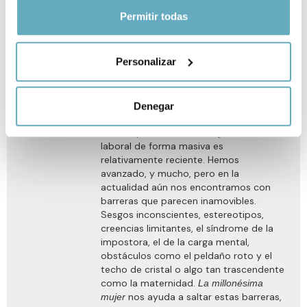
Si lo permite, también quisiéramos:
Permitir todas
20 €
Recopilar información sobre su ubicación
geográfica que puede tener una precisión de varios
Empezar a leer
Personalizar
metros
Identificar su dispositivo analizándolo activamente
Ver Ficha
para buscar características específicas (huellas
Denegar
digitales)
La incorporación de la mujer al mundo
Obtenga más información sobre cómo se procesan sus
laboral de forma masiva es
datos personales y establezca sus preferencias en la
relativamente reciente. Hemos
sección de datos
. Puede cambiar o retirar su
avanzado, y mucho, pero en la
consentimiento en cualquier momento en la Declaración
actualidad aún nos encontramos con
de cookies.
barreras que parecen inamovibles.
Sesgos inconscientes, estereotipos,
creencias limitantes, el síndrome de la
Las cookies de este sitio web se usan para personalizar
impostora, el de la carga mental,
el contenido y los anuncios, ofrecer funciones de redes
obstáculos como el peldaño roto y el
sociales y analizar el tráfico. Además, compartimos
techo de cristal o algo tan trascendente
información sobre el uso que haga del sitio web con
como la maternidad.
La millonésima
nos ayuda a saltar estas barreras,
nuestros partners de redes sociales, publicidad y análisis
mujer