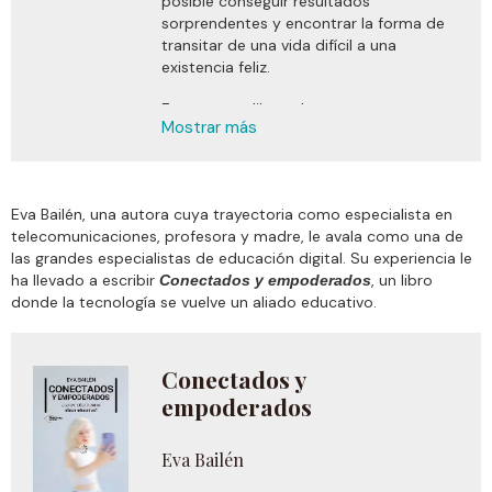
posible conseguir resultados
sorprendentes y encontrar la forma de
transitar de una vida difícil a una
existencia feliz.
En su nuevo libro, el
Mostrar más
psiconeuroinmunólogo Xavi Cañellas se
enfrenta a la creencia -bastante
difundida- de que la felicidad es efímera,
de que solo podemos llegar a sentirla
Eva Bailén, una autora cuya trayectoria como especialista en
durante unos escasos instantes, y nos
telecomunicaciones, profesora y madre, le avala como una de
demuestra que no debemos resignarnos
las grandes especialistas de educación digital. Su experiencia le
a una vida salpicada con algunas
ha llevado a escribir
, un libro
Conectados y empoderados
esporádicas chispitas de felicidad.
donde la tecnología se vuelve un aliado educativo.
Conseguirlo dependerá de muchos
factores, tanto internos como externos,
con especial hincapié en uno de ellos: la
familia. Como dice el refrán budista:
Conectados y
«Quien crea que está iluminado, que
empoderados
vaya a pasar una semana con su
familia». Con algo de humor y mucho de
Eva Bailén
verdad,
analiza en
Lo único importante
profundidad las implicaciones que tiene