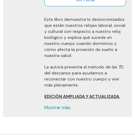
Este libro demuestra lo desincronizados
que están nuestros relojes laboral, social
y cultural con respecto a nuestro reloj
biológico y explica qué sucede en
nuestro cuerpo cuando dormimos y
cómo afecta la privación de sueño a
nuestra salud.
La autora presenta el método de las 7D
del descanso para ayudarnos a
reconectar con nuestro cuerpo y vivir
más plenamente.
EDICIÓN AMPLIADA Y ACTUALIZADA
,
incluye los últimos avances en
Mostrar más
tecnología, materiales, dispositivos,
investigación y todo lo relacionado con
la ciencia del sueño y el descanso, y
cómo aplicarlos en nuestro día a día.