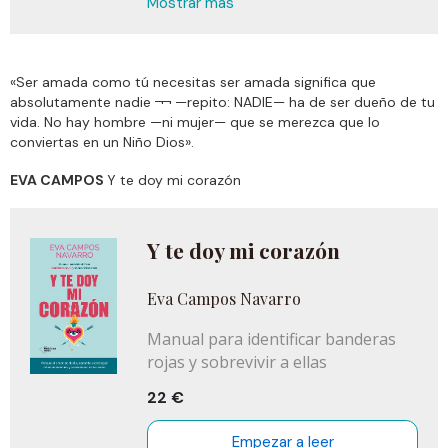
Mostrar más
haremos todos es mucho más
importante lo que dejamos en tierra que
lo que embarcamos con nosotros,
Mariela decide contar a su sobrina las
«Ser amada como tú necesitas ser amada significa que
historias que aún no se había atrevido a
absolutamente nadie ¬¬ —repito: NADIE— ha de ser dueño de tu
compartir. Cumple así con la promesa
vida. No hay hombre —ni mujer— que se merezca que lo
de contarle su vida y, de paso,
conviertas en un Niño Dios».
reconocer a ese libro bastardo que
había publicado con pseudónimo
EVA CAMPOS
Y te doy mi corazón
tiempo atrás. Y decide contarlo porque,
habiendo tenido que aprender a vivir sin
hijos, sin nietos y sin pechos, no piensa
Y te doy mi corazón
aprender a vivir sin palabras.
Eva Campos Navarro
Manual para identificar banderas
rojas y sobrevivir a ellas
22 €
Empezar a leer