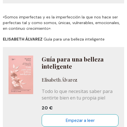
para ella las páginas de la biblioteca de
sus padres y con las que descubrió por
primera vez África— y qué hacer con
«Somos imperfectas y es la imperfección la que nos hace ser
nuestros miedos son las enseñanzas de
perfectas tal y como somos, únicas, vulnerables, emocionales,
la historia que nos cuenta Bokoko para
en continuo crecimiento».
ayudarnos a descubrir cómo queremos
contar la nuestra.
ELISABETH ÁLVAREZ
Guía para una belleza inteligente
La autora, galardonada por las Naciones
Unidas, fundadora del Bisila Bokoko
Guía para una belleza
African Literacy Project y dueña de una
vida llena de anécdotas y valiosos
inteligente
aprendizajes, nos revela una trayectoria
vital que nos ayudará a dar ese paso
Elisabeth Álvarez
que todos necesitamos para llegar cada
vez más lejos en el relato de nuestras
Todo lo que necesitas saber para
vidas.
sentirte bien en tu propia piel
20 €
Empezar a leer