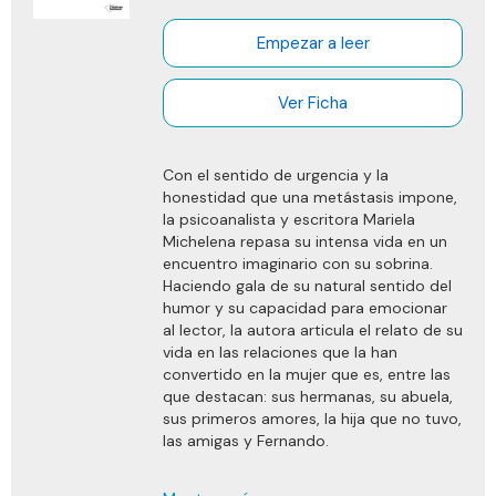
desnuda una necesidad real de nuestro
tiempo y nos propone soluciones para
Empezar a leer
cocrear una sociedad más equitativa y
humanizada.
Ver Ficha
Con el sentido de urgencia y la
honestidad que una metástasis impone,
la psicoanalista y escritora Mariela
Michelena repasa su intensa vida en un
encuentro imaginario con su sobrina.
Haciendo gala de su natural sentido del
humor y su capacidad para emocionar
al lector, la autora articula el relato de su
vida en las relaciones que la han
convertido en la mujer que es, entre las
que destacan: sus hermanas, su abuela,
sus primeros amores, la hija que no tuvo,
las amigas y Fernando.
Sabiendo que en el viaje final que