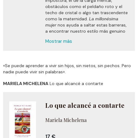
impostora, el de la carga mental,
obstáculos como el peldaño roto y el
techo de cristal o algo tan trascendente
como la maternidad.
La millonésima
nos ayuda a saltar estas barreras,
mujer
a encontrar nuestro estilo más genuino
de liderazgo, a descubrir cómo mostrar
Mostrar más
nuestra propia voz, a desvelar nuestra
relación con el poder y con el dinero, a
equilibrar nuestra vida profesional y
privada… Como explica Mercè Brey,
«Se puede aprender a vivir sin hijos, sin nietos, sin pechos. Pero
experta en diversidad y liderazgo, el
nadie puede vivir sin palabras».
mundo actual necesita de manera
imperiosa avanzar hacia una nueva
MARIELA MICHELENA
Lo que alcancé a contarte
etapa, una en la que lo femenino tenga
un protagonismo real y efectivo. En este
sentido, lanza un desafío a las lectoras:
Lo que alcancé a contarte
¿quién, sino las mujeres, que llevamos
miles de años entrenándonos en los
atributos de esta esencia, podría liderar
Mariela Michelena
la creación de esta nueva realidad? A
través de casos reales y utilizando un
lenguaje claro y directo, este libro
17 €