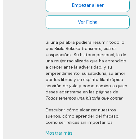
web, quienes pueden combinarla con otra información
Empezar a leer
que les haya proporcionado o que hayan recopilado a
partir del uso que haya hecho de sus servicios.
Ver Ficha
Si una palabra pudiera resumir todo lo
que Bisila Bokoko transmite, esa es
«inspiración». Su historia personal, la de
una mujer racializada que ha aprendido
a crecer ante la adversidad, y su
emprendimiento, su sabiduría, su amor
por los libros y su espíritu filantrópico
servirán de guía y como camino a quien
desee adentrarse en las páginas de
.
Todos tenemos una historia que contar
Descubrir cómo alcanzar nuestros
sueños, cómo aprender del fracaso,
cómo ser felices sin importar los
obstáculos, qué puede hacer por
Mostrar más
nosotros la lectura —como lo hicieron