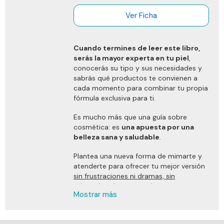
Ver Ficha
Cuando termines de leer este libro,
serás la mayor experta en tu piel
,
conocerás su tipo y sus necesidades y
sabrás qué productos te convienen a
cada momento para combinar tu propia
fórmula exclusiva para ti.
Es mucho más que una guía sobre
cosmética: es
una apuesta por una
belleza sana y saludable
.
Plantea una nueva forma de mimarte y
atenderte para ofrecer tu mejor versión
sin frustraciones ni dramas, sin
exigencias ni comparaciones
,
Mostrar más
simplemente sintiéndote, escuchando tu
piel.