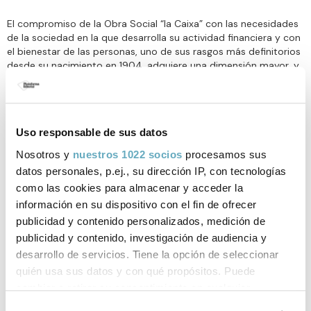
El compromiso de la Obra Social “la Caixa” con las necesidades
de la sociedad en la que desarrolla su actividad financiera y con
el bienestar de las personas, uno de sus rasgos más definitorios
desde su nacimiento en 1904, adquiere una dimensión mayor, y
más diferencial que nunca, en las actuales circunstancias. Por
ello, la Obra Social volverá a contar con un presupuesto de 500
millones de euros en 2016, la misma partida presupuestaria que
en los ocho años precedentes y cifra que consolida a la entidad
Uso responsable de sus datos
como la fundación más importante de España por recursos
invertidos en acción social y en una de las más importantes de
Nosotros y
nuestros 1022 socios
procesamos sus
Europa y del mundo.
datos personales, p.ej., su dirección IP, con tecnologías
como las cookies para almacenar y acceder la
Los programas sociales continuarán siendo el pilar de esta
información en su dispositivo con el fin de ofrecer
acción, con dos iniciativas plenamente consolidadas y con un
publicidad y contenido personalizados, medición de
impacto transformador contrastado: CaixaProinfancia e
publicidad y contenido, investigación de audiencia y
Incorpora. También el apoyo al conocimiento y la cultura sigue
desarrollo de servicios. Tiene la opción de seleccionar
siendo una de las señas de identidad de la institución, con
iniciativas como las que impulsa conjuntamente con Plataforma
quién usa sus datos y con qué propósitos. Puede
Editorial y que promueven la transformación social a partir de la
cambiar o retirar su consentimiento en cualquier
acción cultural
momento desde la Declaración de cookies o clicando en