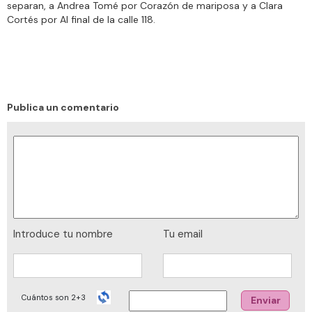
información sobre el uso que haga del sitio web con
separan, a Andrea Tomé por Corazón de mariposa y a Clara
Cortés por Al final de la calle 118.
nuestros partners de redes sociales, publicidad y análisis
web, quienes pueden combinarla con otra información
que les haya proporcionado o que hayan recopilado a
partir del uso que haya hecho de sus servicios.
Publica un comentario
Introduce tu nombre
Tu email
Cuántos son 2+3