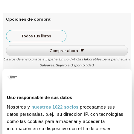
Opciones de compra:
Todos tus libros
Comprar ahora
Gastos de envío gratis a España. Envío 3-4 días laborables para península y
Baleares. Sujeto a disponibilidad.
Ficha técnica
Uso responsable de sus datos
ISBN:
978-84-19271-32-7
Nosotros y
nuestros 1022 socios
procesamos sus
datos personales, p.ej., su dirección IP, con tecnologías
Páginas:
304
como las cookies para almacenar y acceder la
información en su dispositivo con el fin de ofrecer
Tema:
Ciencia