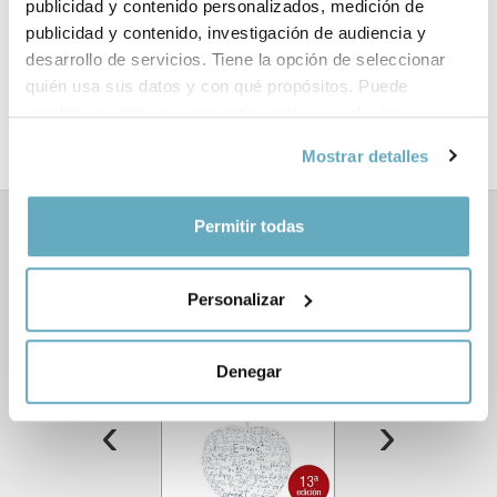
publicidad y contenido personalizados, medición de
publicidad y contenido, investigación de audiencia y
Formato:
140 x 220 mm
desarrollo de servicios. Tiene la opción de seleccionar
quién usa sus datos y con qué propósitos. Puede
Año de publicación:
Febrero 2023
cambiar o retirar su consentimiento en cualquier
momento desde la Declaración de cookies o clicando en
Mostrar detalles
el Menú de consentimiento.
Si lo permite, también quisiéramos:
Permitir todas
Libros relacionados
Recopilar información sobre su ubicación
geográfica que puede tener una precisión de varios
Personalizar
metros
Identificar su dispositivo analizándolo activamente
para buscar características específicas (huellas
Denegar
digitales)
Obtenga más información sobre cómo se procesan sus
‹
›
datos personales y establezca sus preferencias en la
sección de datos
. Puede cambiar o retirar su
consentimiento en cualquier momento en la Declaración